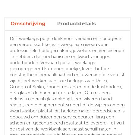
Omschrijving
Productdetails
Dit tweelaags polijstdoek voor sieraden en horloges is
een verbruiksartikel van werkplaatsniveau voor
professionele horlogemakers, juweliers en veeleisende
liefhebbers die mechanische en kwartshorloges
onderhouden. Vervaardigd uit tweelaags
geïmpregneerd katoenen doekje, levert het de
constantheid, herhaalbaarheid en afwerking die vereist
zijn bij het werken aan luxe horloges van Rolex,
Omega of Seiko, zonder restanten op de kastbodem,
het glas of de band achter te laten. Of u nu een
bekrast mineraal glas opknapt, een zilveren band
reinigt, een echappement smeert of de wijzers op een
kwartskaliber plaatst: dit horlogemaker-gereedschap is
gebouwd om duizenden servicebeurten lang een
schoon en gecontroleerd resultaat te leveren. Het vult
de rest van de werkbank aan, naast schuifmaten in
mm, momentsleutels in Nm en gereedschap gehard