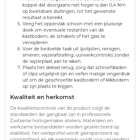
koppel dat doorgaans niet hoger is dan 0,4 Nm
op kwetsbare sluitingen, tot het gewenste
resultaat is bereikt.
Veeg het oppervlak schoon met een pluisvrije
doek om eventuele restanten van de
kastbodem, de schakels of het glas te
verwijderen.
Voer de bedoelde taak uit (polijsten, reinigen,
smeren, wijzerafstelling, uurwerkcontrole) zonder
de wijzerplaat aan te raken.
Plaats het deksel terug, zorg dat schroefdraden
of clips uitgelijnd zijn en oefen matige vingerdruk
uit om de geschroefde kastbodem of klikbodem
op zijn plaats te krijgen.
Kwaliteit en herkomst
De kwaliteitscontrole van dit product volgt de
standaarden die gangbaar zijn in professionele
Zwitserse horlogemaker-ateliers. Materialen en
werkzame bestanddelen worden geselecteerd op
stabiliteit, het werkprofiel wordt geïnspecteerd op
constantheid, en elk exemplaar wordt voor verzending