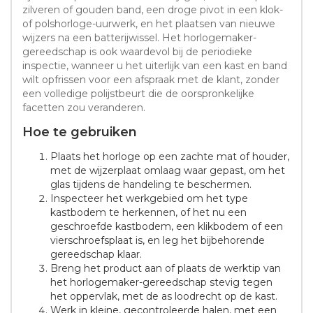
zilveren of gouden band, een droge pivot in een klok-
of polshorloge-uurwerk, en het plaatsen van nieuwe
wijzers na een batterijwissel. Het horlogemaker-
gereedschap is ook waardevol bij de periodieke
inspectie, wanneer u het uiterlijk van een kast en band
wilt opfrissen voor een afspraak met de klant, zonder
een volledige polijstbeurt die de oorspronkelijke
facetten zou veranderen.
Hoe te gebruiken
Plaats het horloge op een zachte mat of houder,
met de wijzerplaat omlaag waar gepast, om het
glas tijdens de handeling te beschermen.
Inspecteer het werkgebied om het type
kastbodem te herkennen, of het nu een
geschroefde kastbodem, een klikbodem of een
vierschroefsplaat is, en leg het bijbehorende
gereedschap klaar.
Breng het product aan of plaats de werktip van
het horlogemaker-gereedschap stevig tegen
het oppervlak, met de as loodrecht op de kast.
Werk in kleine, gecontroleerde halen, met een