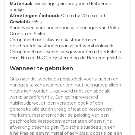
Materiaal:
tweelaags geïmpregneerd katoenen
doekje
Afmetingen / inhoud:
30 cm by 20 cm cloth
Gewicht:
~35 g
Aanbevolen voor onderhoud van horloges van Rolex,
Omega en Seiko
Compatibel met klikvaste kastbodems en
geschroefde kastbodems in al het werkbankwerk
Compatibel met werkplaatsgewoonten uitgedrukt in
mm, Nm en HRC, afgestemd op de Bergeon-praktijk
Wanneer te gebruiken
Grijp naar dit tweelaags polijstdoek voor sieraden en
horloges telkens wanneer een routine-ingreep alleen
netjes kan worden uitgevoerd met een speciale
werkplaatsreferentie. Een geïmproviseerd
huishoudproduct, een versleten doek of een
generieke olie zullen vroeg of laat de kastbodem
markeren, restanten onder de pakking van een
geschroefde kastbodem achterlaten of een fijne
afwerking beschadigen. Typische situaties zijn een
fijne kras op een mineraal of acrylglas, oxidatie op een