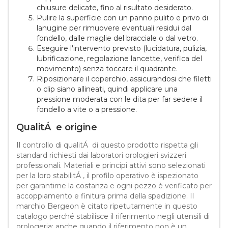
chiusure delicate, fino al risultato desiderato.
Pulire la superficie con un panno pulito e privo di
lanugine per rimuovere eventuali residui dal
fondello, dalle maglie del bracciale o dal vetro.
Eseguire l'intervento previsto (lucidatura, pulizia,
lubrificazione, regolazione lancette, verifica del
movimento) senza toccare il quadrante.
Riposizionare il coperchio, assicurandosi che filetti
o clip siano allineati, quindi applicare una
pressione moderata con le dita per far sedere il
fondello a vite o a pressione.
QualitÁ e origine
Il controllo di qualitÁ di questo prodotto rispetta gli
standard richiesti dai laboratori orologieri svizzeri
professionali. Materiali e principi attivi sono selezionati
per la loro stabilitÁ , il profilo operativo è ispezionato
per garantirne la costanza e ogni pezzo è verificato per
accoppiamento e finitura prima della spedizione. Il
marchio Bergeon è citato ripetutamente in questo
catalogo perché stabilisce il riferimento negli utensili di
orologeria; anche quando il riferimento non è un