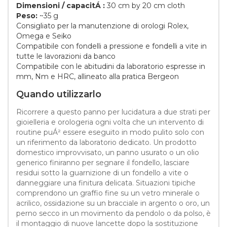
Dimensioni / capacitÁ :
30 cm by 20 cm cloth
Peso:
~35 g
Consigliato per la manutenzione di orologi Rolex,
Omega e Seiko
Compatibile con fondelli a pressione e fondelli a vite in
tutte le lavorazioni da banco
Compatibile con le abitudini da laboratorio espresse in
mm, Nm e HRC, allineato alla pratica Bergeon
Quando utilizzarlo
Ricorrere a questo panno per lucidatura a due strati per
gioielleria e orologeria ogni volta che un intervento di
routine puÁ² essere eseguito in modo pulito solo con
un riferimento da laboratorio dedicato. Un prodotto
domestico improvvisato, un panno usurato o un olio
generico finiranno per segnare il fondello, lasciare
residui sotto la guarnizione di un fondello a vite o
danneggiare una finitura delicata. Situazioni tipiche
comprendono un graffio fine su un vetro minerale o
acrilico, ossidazione su un bracciale in argento o oro, un
perno secco in un movimento da pendolo o da polso, è
il montaggio di nuove lancette dopo la sostituzione