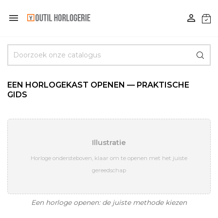


EEN HORLOGEKAST OPENEN — PRAKTISCHE
GIDS
Illustratie
Horloge ondersteboven, klaar om te openen met het juiste
gereedschap
Een horloge openen: de juiste methode kiezen