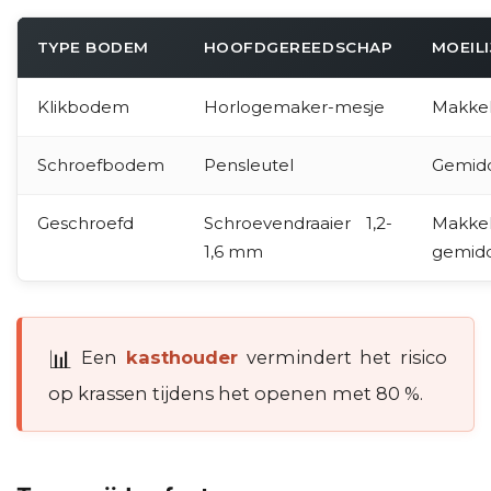
TYPE BODEM
HOOFDGEREEDSCHAP
MOEILI
Klikbodem
Horlogemaker-mesje
Makkel
Schroefbodem
Pensleutel
Gemid
Geschroefd
Schroevendraaier 1,2-
Makkel
1,6 mm
gemid
Een
kasthouder
vermindert het risico
op krassen tijdens het openen met 80 %.