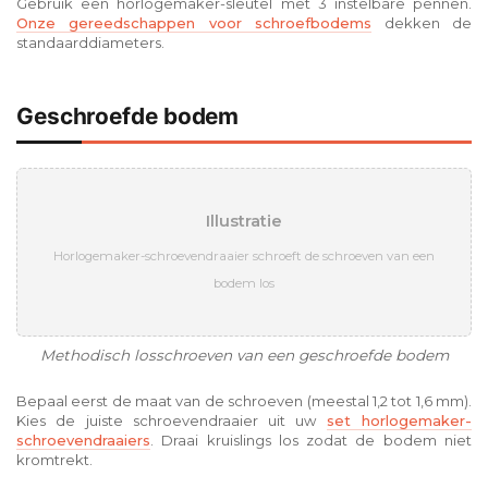
Gebruik een horlogemaker-sleutel met 3 instelbare pennen.
Onze gereedschappen voor schroefbodems
dekken de
standaarddiameters.
Geschroefde bodem
Illustratie
Horlogemaker-schroevendraaier schroeft de schroeven van een
bodem los
Methodisch losschroeven van een geschroefde bodem
Bepaal eerst de maat van de schroeven (meestal 1,2 tot 1,6 mm).
Kies de juiste schroevendraaier uit uw
set horlogemaker-
schroevendraaiers
. Draai kruislings los zodat de bodem niet
kromtrekt.