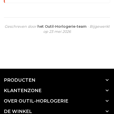
Geschreven door
het Outil-Horlogerie-team
· Bijgewerkt
op 23 mei 2026

PRODUCTEN

KLANTENZONE

OVER OUTIL-HORLOGERIE

DE WINKEL