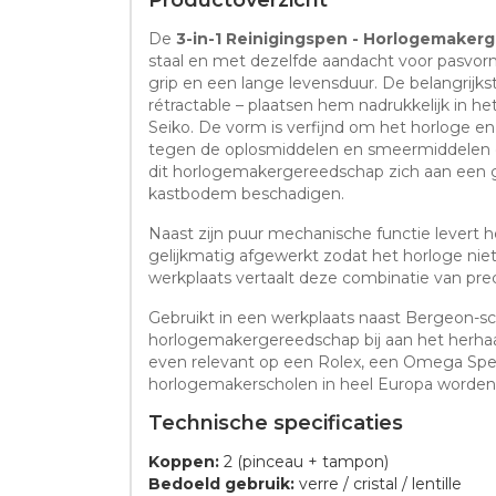
De
3-in-1 Reinigingspen - Horlogemake
staal en met dezelfde aandacht voor pasvor
grip en een lange levensduur. De belangrijkste
rétractable – plaatsen hem nadrukkelijk in 
Seiko. De vorm is verfijnd om het horloge en
tegen de oplosmiddelen en smeermiddelen d
dit horlogemakergereedschap zich aan een gr
kastbodem beschadigen.
Naast zijn puur mechanische functie levert h
gelijkmatig afgewerkt zodat het horloge nie
werkplaats vertaalt deze combinatie van preci
Gebruikt in een werkplaats naast Bergeon-sc
horlogemakergereedschap bij aan het herhaal
even relevant op een Rolex, een Omega Spe
horlogemakerscholen in heel Europa worde
Technische specificaties
Koppen:
2 (pinceau + tampon)
Bedoeld gebruik:
verre / cristal / lentille