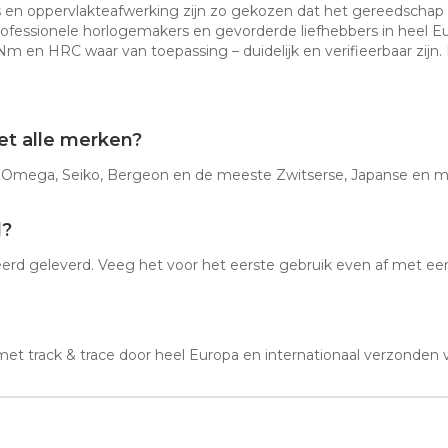
es en oppervlakteafwerking zijn zo gekozen dat het gereedschap 
professionele horlogemakers en gevorderde liefhebbers in heel E
m en HRC waar van toepassing – duidelijk en verifieerbaar zijn.
et alle merken?
, Omega, Seiko, Bergeon en de meeste Zwitserse, Japanse en mi
d?
erd geleverd. Veeg het voor het eerste gebruik even af met e
t track & trace door heel Europa en internationaal verzonden 