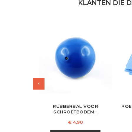
KLANTEN DIE 
RUBBERBAL VOOR
POE
SCHROEFBODEM...
Prijs
€ 4,90