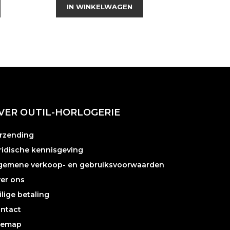
IN WINKELWAGEN
IN W
VER OUTIL-HORLOGERIE
rzending
ridische kennisgeving
gemene verkoop- en gebruiksvoorwaarden
er ons
ilige betaling
ntact
temap