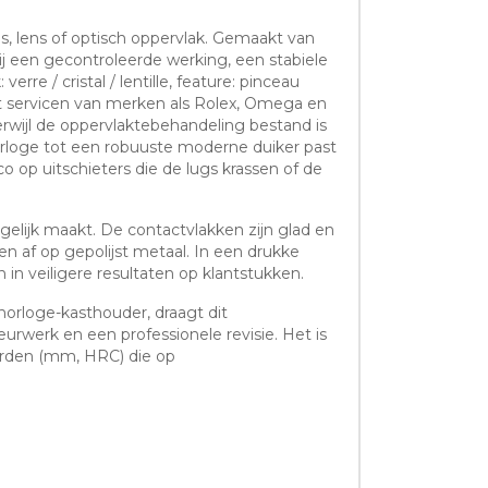
s, lens of optisch oppervlak. Gemaakt van
 een gecontroleerde werking, een stabiele
re / cristal / lentille, feature: pinceau
et servicen van merken als Rolex, Omega en
erwijl de oppervlaktebehandeling bestand is
loge tot een robuuste moderne duiker past
 op uitschieters die de lugs krassen of de
gelijk maakt. De contactvlakken zijn glad en
n af op gepolijst metaal. In een drukke
 in veiligere resultaten op klantstukken.
horloge-kasthouder, draagt dit
rwerk en een professionele revisie. Het is
arden (mm, HRC) die op