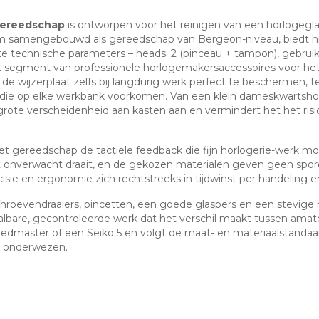
rgereedschap
is ontworpen voor het reinigen van een horlogegla
m samengebouwd als gereedschap van Bergeon-niveau, biedt hij
 technische parameters – heads: 2 (pinceau + tampon), gebruik: ver
het segment van professionele horlogemakersaccessoires voor h
 de wijzerplaat zelfs bij langdurig werk perfect te beschermen, t
ie op elke werkbank voorkomen. Van een klein dameskwartshor
ote verscheidenheid aan kasten aan en vermindert het het risico
et gereedschap de tactiele feedback die fijn horlogerie-werk mo
t onverwacht draait, en de gekozen materialen geven geen spore
sie en ergonomie zich rechtstreeks in tijdwinst per handeling en
hroevendraaiers, pincetten, een goede glaspers en een stevige 
bare, gecontroleerde werk dat het verschil maakt tussen amateu
edmaster of een Seiko 5 en volgt de maat- en materiaalstanda
n onderwezen.