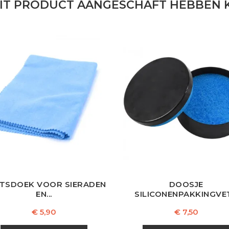
DIT PRODUCT AANGESCHAFT HEBBEN K
TSDOEK VOOR SIERADEN
DOOSJE
EN...
SILICONENPAKKINGVET.
Prijs
Prijs
€ 5,90
€ 7,50