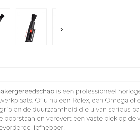

emakergereedschap
is een professioneel horl
werkplaats. Of u nu een Rolex, een Omega of 
e grip en de duurzaamheid die u van serieus 
e doorstaan en verovert een vaste plek op de
evorderde liefhebber.