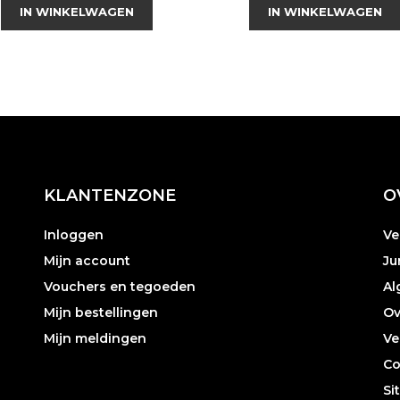
IN WINKELWAGEN
IN WINKELWAGEN
KLANTENZONE
O
Inloggen
Ve
Mijn account
Ju
Vouchers en tegoeden
Al
Mijn bestellingen
Ov
Mijn meldingen
Ve
Co
Si