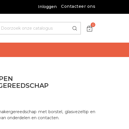
Contacteer ons
Inloggen
0
SPEN
GEREEDSCHAP
emakergereedschap met borstel, glasvezeltip en
an onderdelen en contacten.