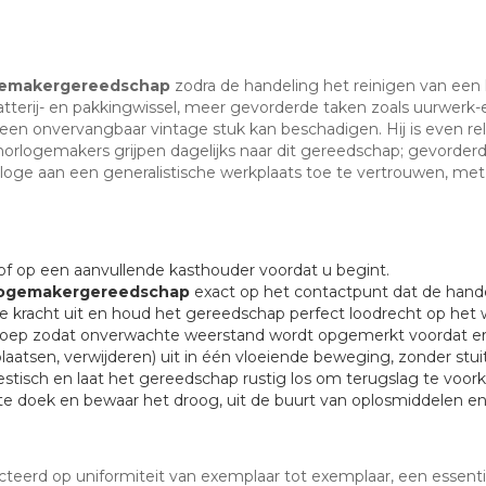
logemakergereedschap
zodra de handeling het reinigen van een h
tterij- en pakkingwissel, meer gevorderde taken zoals uurwerk-e
er een onvervangbaar vintage stuk kan beschadigen. Hij is even r
horlogemakers grijpen dagelijks naar dit gereedschap; gevorderd
loge aan een generalistische werkplaats toe te vertrouwen, met
f op een aanvullende kasthouder voordat u begint.
orlogemakergereedschap
exact op het contactpunt dat de handel
e kracht uit en houd het gereedschap perfect loodrecht op het 
 loep zodat onverwachte weerstand wordt opgemerkt voordat er
aatsen, verwijderen) uit in één vloeiende beweging, zonder stui
oestisch en laat het gereedschap rustig los om terugslag te voo
e doek en bewaar het droog, uit de buurt van oplosmiddelen e
erd op uniformiteit van exemplaar tot exemplaar, een essentieel