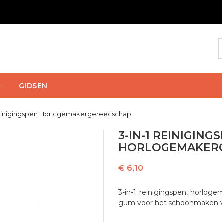
D
GIDSEN
Reinigingspen Horlogemakergereedschap
3-IN-1 REINIGING
HORLOGEMAKER
€ 6,10
3-in-1 reinigingspen, horlog
gum voor het schoonmaken v