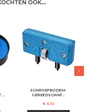
OCHTEN OOK...
SCHROEFBODEM-
MINI O
..
GEREEDSCHAP...
MO
Prijs
€ 6,10