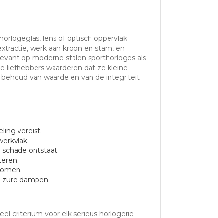
orlogeglas, lens of optisch oppervlak
xtractie, werk aan kroon en stam, en
elevant op moderne stalen sporthorloges als
e liefhebbers waarderen dat ze kleine
 behoud van waarde en van de integriteit
ing vereist.
werkvlak.
 schade ontstaat.
teren.
rkomen.
n zure dampen.
 criterium voor elk serieus horlogerie-