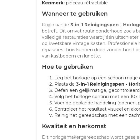
Kenmerk:
pinceau rétractable
Wanneer te gebruiken
Grijp naar de
3-in-1 Reinigingspen - Hor
betreft. Dit omvat routineonderhoud zoals ba
volledige restauraties waarbij één uitschiet
op kwetsbare vintage kasten. Professionele 
reparaties thuis kunnen doen zonder hun hor
van kastbodem en lunette.
Hoe te gebruiken
Leg het horloge op een schoon matje o
Plaats de
3-in-1 Reinigingspen - H
Oefen een gelijkmatige, gecontroleerd
Volg het horloge continu met een 10x
Voer de geplande handeling (openen, pl
Controleer het resultaat visueel en ak
Reinig het gereedschap met een zacht
Kwaliteit en herkomst
Dit horlogemakergereedschap wordt geselecte