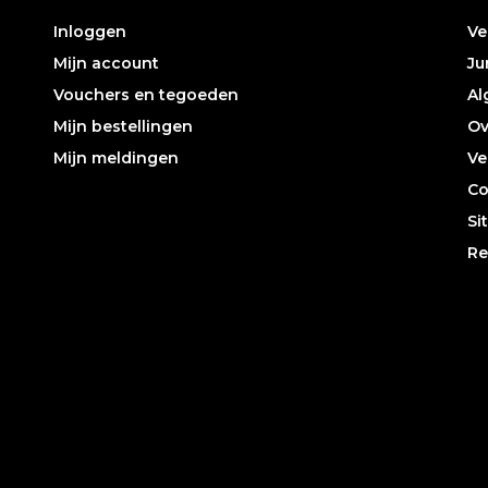
Inloggen
Ve
Mijn account
Ju
Vouchers en tegoeden
Al
Mijn bestellingen
Ov
Mijn meldingen
Ve
Co
Si
Re