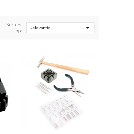
Sorteer

Relevantie
op: