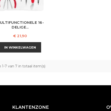
ULTIFUNCTIONELE 16-
DELIGE...
Prijs
€ 21,90
IN WINKELWAGEN
 1-7 van 7 in totaal item(s)
KLANTENZONE
O