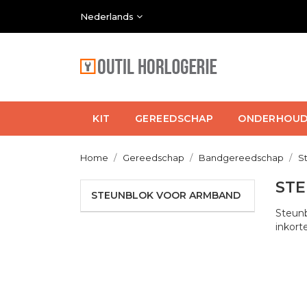
Nederlands
KIT
GEREEDSCHAP
ONDERHOU
Home
Gereedschap
Bandgereedschap
S
ST
STEUNBLOK VOOR ARMBAND
Steunb
inkort