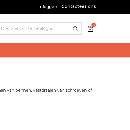
Contacteer ons
Inloggen
0
laan van pennen, vastdraaien van schroeven of