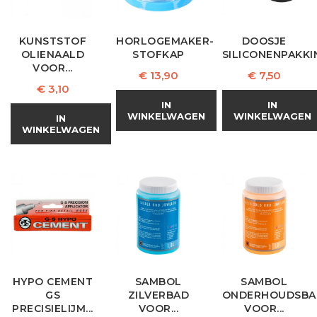
KUNSTSTOF
HORLOGEMAKER-
DOOSJE
OLIENAALD
STOFKAP
SILICONENPAKKIN
VOOR...
Prijs
Prijs
€ 13,90
€ 7,50
Prijs
€ 3,10
IN
IN
WINKELWAGEN
WINKELWAGEN
IN
WINKELWAGEN
HYPO CEMENT
SAMBOL
SAMBOL
GS
ZILVERBAD
ONDERHOUDSBA
PRECISIELIJM...
VOOR...
VOOR...