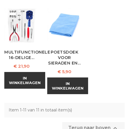
MULTIFUNCTIONELE
POETSDOEK
16-DELIGE...
VOOR
SIERADEN EN...
Prijs
€ 21,90
Prijs
€ 5,90
IN
WINKELWAGEN
IN
WINKELWAGEN
Item 1-11 van 11 in totaal item(s)

Terug naar boven