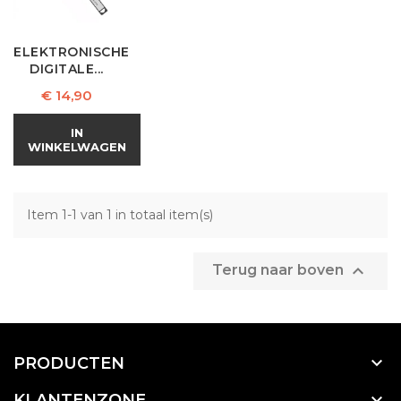
ELEKTRONISCHE
DIGITALE...
Prijs
€ 14,90
IN
WINKELWAGEN
Item 1-1 van 1 in totaal item(s)

Terug naar boven

PRODUCTEN

KLANTENZONE