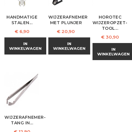
HANDMATIGE
WIJZERAFNEMER
HOROTEC
STALEN...
MET PLUNJER
WIJZEROPZET-
TOOL...
Prijs
Prijs
€ 6,90
€ 20,90
Prijs
€ 30,90
IN
IN
WINKELWAGEN
WINKELWAGEN
IN
WINKELWAGEN
WIJZERAFNEMER-
TANG IN...
Prijs
€ 12,90