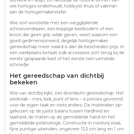
wie horloges onderhoudt, hobbyist thuis of vakman
aan de horlogemakerstafel.
Wie ooit worstelde met een wegglijdende
schroevendraaier, een koppige kastbodem of een
kroon die geen grip wilde geven, weet waarom een
goed gedimensioneerd, degelijk horlogemaker-
gereedschap meer waard is dan de bescheiden prijs. In
een werkplaats betaalt zulk accessoire zich terug bij de
eerste gespaarde kast of het eerste niet-vernielde
schroefje.
Het gereedschap van dichtbij
bekeken
Wie van dichtbij kijkt, ziet doordacht gereedschap. Het
werkvlak – mes, bek, punt of lens – is precies gevormd
voor de eigen taak en niets anders. De materialen zijn
gekozen op de juiste balans tussen hardheid en
taaiheid, de maten op de gemiddelde hand en het
gemiddelde polshorloge. Constructie in roestvrij staal,
fijne puntige uiteinden, ongeveer 13,5 cm lang en 1 cm