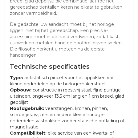
breed, glad gepolijst: die combinatie laat toe het
gereedschap tientallen keren na elkaar te gebruiken
zonder vermoeidheid.
De gedachte: uw aandacht moet bij het horloge
liggen, niet bij het gereedschap. Een precisie-
accessoire moet in de hand verdwijnen, zodat kast,
uurwerk en metalen band de hoofdrol blijven spelen.
Die filosofie herkent u meteen na de eerste
handelingen.
Technische specificaties
Type:
antistatisch pincet voor het oppakken van
kleine onderdelen op de horlogemakerstafel
Opbouw:
constructie in roestvrij staal, fijne puntige
uiteinden, ongeveer 13,5 cm lang en 1 cm breed, glad
gepolijst
Hoofdgebruik:
veerstangen, kronen, pinnen,
schroefjes, wijzers en andere kleine horloge-
onderdelen vastpakken zonder statische ontlading of
magnetisatie
Compatibiliteit:
elke service van een kwarts- of