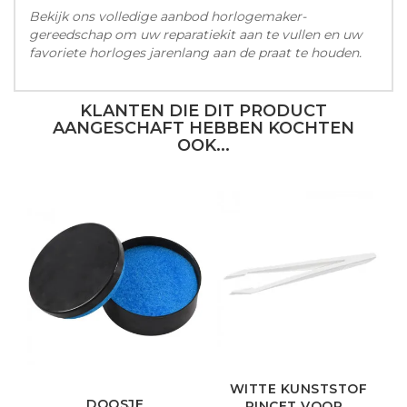
Bekijk ons volledige aanbod horlogemaker-
gereedschap om uw reparatiekit aan te vullen en uw
favoriete horloges jarenlang aan de praat te houden.
KLANTEN DIE DIT PRODUCT
AANGESCHAFT HEBBEN KOCHTEN
OOK...
WITTE KUNSTSTOF
DOOSJE
PINCET VOOR...