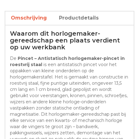
Omschrijving
Productdetails
Waarom dit horlogemaker-
gereedschap een plaats verdient
op uw werkbank
De
Pincet – Antistatisch horlogemaker-pincet in
roestvrij staal
is een antistatisch pincet voor het
oppakken van kleine onderdelen op de
horlogemakerstafel. Het is gemaakt van constructie in
roestvrij staal, fijne puntige uiteinden, ongeveer 13,5
cm lang en 1 cm breed, glad gepolijst en wordt
gebruikt voor veerstangen, kronen, pinnen, schroefjes,
wijzers en andere kleine horloge-onderdelen
vastpakken zonder statische ontlading of
magnetisatie. Dit horlogemaker-gereedschap past bij
elke service van een kwarts- of mechanisch horloge
waar de vingers te groot zijn – bandwerk,
pakkingwissels, wijzers zetten, demontage van het
uurwerk en sluipt zo natuurlijk de routine binnen van