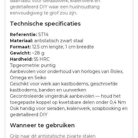
daarnaast voor sieraadwerk, kralenwerk en
gedetailleerd DIY waar een huishoudtang
eenvoudigweg te grof zou zijn.
Technische specificaties
Referentie:
ST14
Materiaal:
antistatisch zwart staal
Formaat:
12.5 cm lengte, 1 cm breedte
Gewicht:
~28 g
Hardheid:
55 HRC
Tipgeometrie: puntig
Aanbevolen voor onderhoud van horloges van Rolex,
Omega en Seiko
Geschikt voor werk aan kastbodems, geschroefde
kastbodems, banden en uurwerken
Gecontroleerde vingerdruk aanbevolen — houd het
toegepaste koppel op kwetsbare delen onder 0,4 Nm
Ook handig voor sieraden, kralenwerk, scrapbooking en
gedetailleerd DIY
Wanneer te gebruiken
Grijp naar dit antistatische zwarte stalen