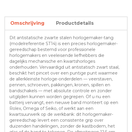
Omschrijving
Productdetails
Dit antistatische zwarte stalen horlogemaker-tang
(modelreferentie ST14) is een precies horlogemaker-
gereedschap bestemd voor professionele
horlogemakers en veeleisende liefhebbers die
dagelijks mechanische en kwartshorloges
onderhouden. Vervaardigd uit antistatisch zwart staal,
beschikt het pincet over een puntige punt waarmee
de allerkleinste horloge-onderdelen — veerstaven,
pennen, schroeven, pakkingen, kronen, spillen en
bandschakels — met absolute controle en zonder
uitglijden kunnen worden gegrepen. Of u nu een
batterij vervangt, een nieuwe band monteert op een
Rolex, Omega of Seiko, of werkt aan een
kwartsuurwerk op de werkbank: dit horlogemaker-
gereedschap levert een consistente grip over
duizenden handelingen, zonder de kastbodem, het
glas of de band te tekenen. De afmetingen 12.5 cm