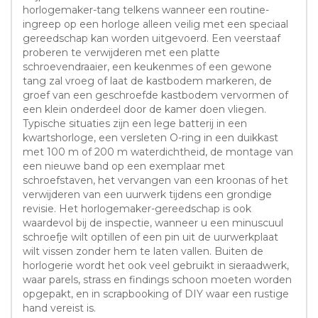
horlogemaker-tang telkens wanneer een routine-
ingreep op een horloge alleen veilig met een speciaal
gereedschap kan worden uitgevoerd. Een veerstaaf
proberen te verwijderen met een platte
schroevendraaier, een keukenmes of een gewone
tang zal vroeg of laat de kastbodem markeren, de
groef van een geschroefde kastbodem vervormen of
een klein onderdeel door de kamer doen vliegen.
Typische situaties zijn een lege batterij in een
kwartshorloge, een versleten O-ring in een duikkast
met 100 m of 200 m waterdichtheid, de montage van
een nieuwe band op een exemplaar met
schroefstaven, het vervangen van een kroonas of het
verwijderen van een uurwerk tijdens een grondige
revisie. Het horlogemaker-gereedschap is ook
waardevol bij de inspectie, wanneer u een minuscuul
schroefje wilt optillen of een pin uit de uurwerkplaat
wilt vissen zonder hem te laten vallen. Buiten de
horlogerie wordt het ook veel gebruikt in sieraadwerk,
waar parels, strass en findings schoon moeten worden
opgepakt, en in scrapbooking of DIY waar een rustige
hand vereist is.