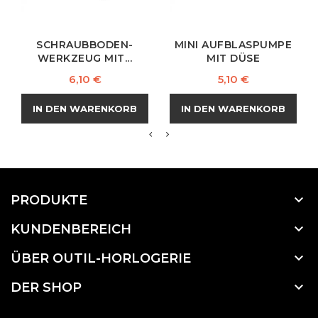
SCHRAUBBODEN-
MINI AUFBLASPUMPE
WERKZEUG MIT...
MIT DÜSE
Preis
Preis
6,10 €
5,10 €
IN DEN WARENKORB
IN DEN WARENKORB

PRODUKTE

KUNDENBEREICH

ÜBER OUTIL-HORLOGERIE

DER SHOP