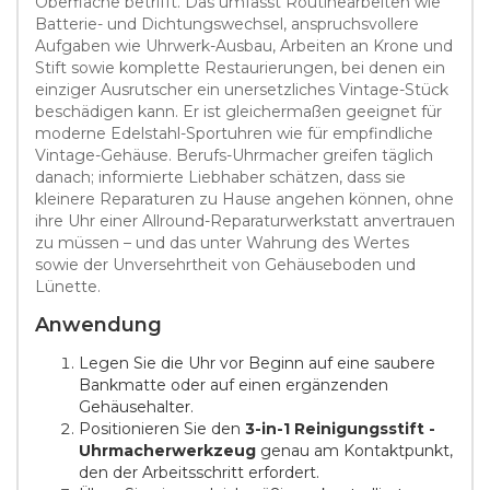
Oberfläche betrifft. Das umfasst Routinearbeiten wie
Batterie- und Dichtungswechsel, anspruchsvollere
Aufgaben wie Uhrwerk-Ausbau, Arbeiten an Krone und
Stift sowie komplette Restaurierungen, bei denen ein
einziger Ausrutscher ein unersetzliches Vintage-Stück
beschädigen kann. Er ist gleichermaßen geeignet für
moderne Edelstahl-Sportuhren wie für empfindliche
Vintage-Gehäuse. Berufs-Uhrmacher greifen täglich
danach; informierte Liebhaber schätzen, dass sie
kleinere Reparaturen zu Hause angehen können, ohne
ihre Uhr einer Allround-Reparaturwerkstatt anvertrauen
zu müssen – und das unter Wahrung des Wertes
sowie der Unversehrtheit von Gehäuseboden und
Lünette.
Anwendung
Legen Sie die Uhr vor Beginn auf eine saubere
Bankmatte oder auf einen ergänzenden
Gehäusehalter.
Positionieren Sie den
3-in-1 Reinigungsstift -
Uhrmacherwerkzeug
genau am Kontaktpunkt,
den der Arbeitsschritt erfordert.