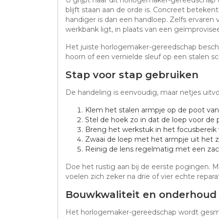
blijft staan aan de orde is. Concreet beteken
handiger is dan een handloep. Zelfs ervaren
werkbank ligt, in plaats van een geïmprovis
Het juiste horlogemaker-gereedschap besche
hoorn of een vernielde sleuf op een stalen s
Stap voor stap gebruiken
De handeling is eenvoudig, maar netjes uitvo
Klem het stalen armpje op de poot van
Stel de hoek zo in dat de loep voor de pu
Breng het werkstuk in het focusbereik
Zwaai de loep met het armpje uit het zi
Reinig de lens regelmatig met een zac
Doe het rustig aan bij de eerste pogingen. 
voelen zich zeker na drie of vier echte reparat
Bouwkwaliteit en onderhoud
Het horlogemaker-gereedschap wordt gesme