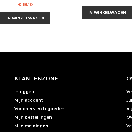
Prijs
€ 18,10
IN WINKELWAGEN
IN WINKELWAGEN
KLANTENZONE
O
Inloggen
Ve
Mijn account
Ju
Vouchers en tegoeden
Al
Mijn bestellingen
Ov
Mijn meldingen
Ve