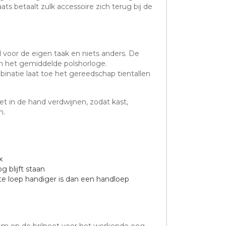
s betaalt zulk accessoire zich terug bij de
d voor de eigen taak en niets anders. De
en het gemiddelde polshorloge.
ombinatie laat toe het gereedschap tientallen
t in de hand verdwijnen, zodat kast,
n.
x
 blijft staan
ste loep handiger is dan een handloep
klem op de brilpoot voor het werkende oog