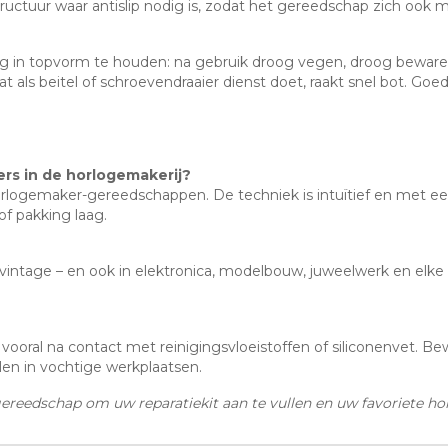
tructuur waar antislip nodig is, zodat het gereedschap zich ook m
 in topvorm te houden: na gebruik droog vegen, droog bewaren
dat als beitel of schroevendraaier dienst doet, raakt snel bot. 
ers in de horlogemakerij?
horlogemaker-gereedschappen. De techniek is intuïtief en met 
 of pakking laag.
vintage – en ook in elektronica, modelbouw, juweelwerk en elke d
ooral na contact met reinigingsvloeistoffen of siliconenvet. Be
len in vochtige werkplaatsen.
reedschap om uw reparatiekit aan te vullen en uw favoriete hor