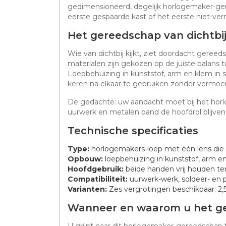
gedimensioneerd, degelijk horlogemaker-gere
eerste gespaarde kast of het eerste niet-vern
Het gereedschap van dichtbi
Wie van dichtbij kijkt, ziet doordacht gereed
materialen zijn gekozen op de juiste balans
Loepbehuizing in kunststof, arm en klem in sta
keren na elkaar te gebruiken zonder vermoei
De gedachte: uw aandacht moet bij het horlog
uurwerk en metalen band de hoofdrol blijven
Technische specificaties
Type:
horlogemakers-loep met één lens die 
Opbouw:
loepbehuizing in kunststof, arm en k
Hoofdgebruik:
beide handen vrij houden terw
Compatibiliteit:
uurwerk-werk, soldeer- en p
Varianten:
Zes vergrotingen beschikbaar: 2,5x,
Wanneer en waarom u het ge
U grijpt naar dit horlogemaker-gereedschap t