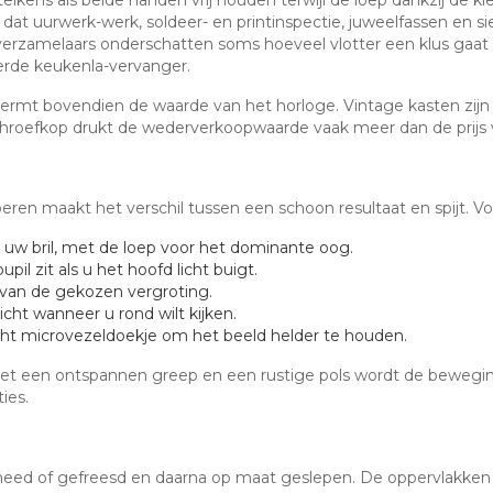
t dat uurwerk-werk, soldeer- en printinspectie, juweelfassen en s
 verzamelaars onderschatten soms hoeveel vlotter een klus gaa
eerde keukenla-vervanger.
rmt bovendien de waarde van het horloge. Vintage kasten zijn 
chroefkop drukt de wederverkoopwaarde vaak meer dan de prijs v
eren maakt het verschil tussen een schoon resultaat en spijt. V
 uw bril, met de loep voor het dominante oog.
pil zit als u het hoofd licht buigt.
 van de gekozen vergroting.
cht wanneer u rond wilt kijken.
ht microvezeldoekje om het beeld helder te houden.
Met een ontspannen greep en een rustige pols wordt de bewegin
ies.
ed of gefreesd en daarna op maat geslepen. De oppervlakken 