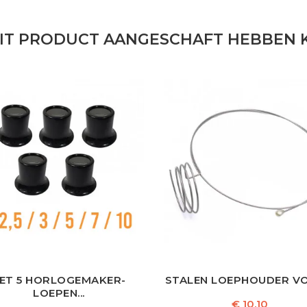
DIT PRODUCT AANGESCHAFT HEBBEN K
ET 5 HORLOGEMAKER-
STALEN LOEPHOUDER VOO
LOEPEN...
Prijs
€ 10,10