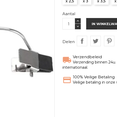
x 2,5
x 3
x 3,5
x
Aantal
IN WINKELW
Delen
Verzendbeleid
Verzending binnen 24u. G
internationaal.
100% Veilige Betaling
Veilige betaling in onz