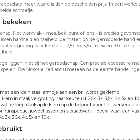
edschap meer waard is dan de bescheiden prijs. In een werkplaat
ielde schroefje.
j bekeken
schap. Het werkvlak – mes, bek, punt of lens – is precies gevorm
 tussen hardheid en taaiheid, de maten op de gemiddelde hand 
al; vergroting naar keuze uit 2,5x, 3x, 3,5x, 4x, 5x en 10x: die c
dheid.
e liggen, niet bij het gereedschap. Een precisie-accessoire moe
 spelen. Die filosofie herkent u meteen na de eerste handelinge
met een klein staal armpje aan een bril wordt geklemd
lem in staal; vergroting naar keuze uit 2,5x, 3x, 3,5x, 4x, 5x en 10
ijl de loep dankzij de klem op de brilpoot voor het werkende oog
rintinspectie, juweelfassen en sieraadwerk – overal waar een va
 3x, 3,5x, 4x, 5x en 10x.
bruikt
elkens als beide handen vrij houden terwijl de loep dankzij de 