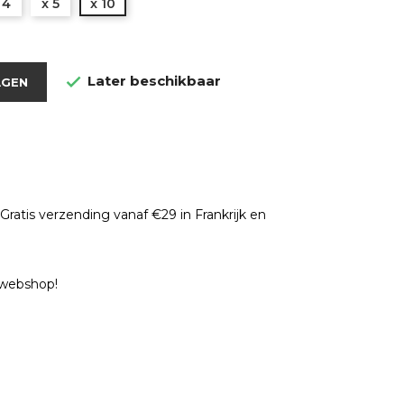
 4
x 5
x 10
Later beschikbaar

AGEN
ratis verzending vanaf €29 in Frankrijk en
e webshop!