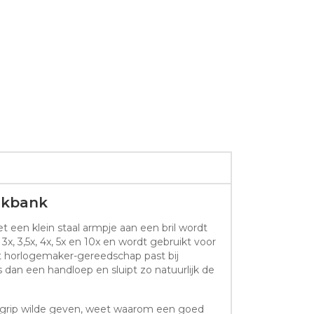
rkbank
 een klein staal armpje aan een bril wordt
x, 3,5x, 4x, 5x en 10x en wordt gebruikt voor
Dit horlogemaker-gereedschap past bij
s dan een handloep en sluipt zo natuurlijk de
 grip wilde geven, weet waarom een goed