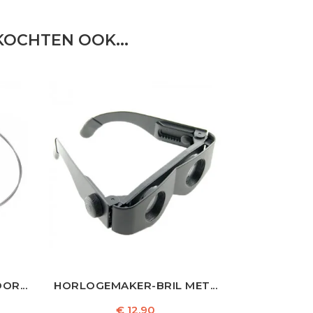
OCHTEN OOK...
R...
HORLOGEMAKER-BRIL MET...
Prijs
€ 12,90