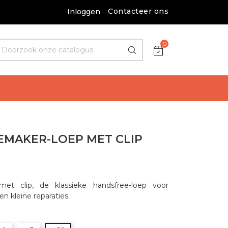
Contacteer ons
Inloggen
0
MAKER-LOEP MET CLIP
met clip, de klassieke handsfree-loep voor
n kleine reparaties.