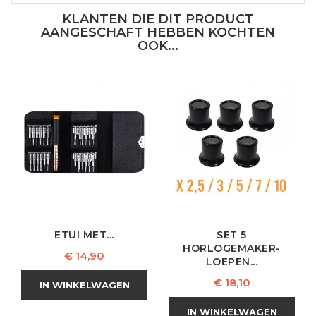
KLANTEN DIE DIT PRODUCT
AANGESCHAFT HEBBEN KOCHTEN
OOK...
ETUI MET...
SET 5
HORLOGEMAKER-
Prijs
€ 14,90
LOEPEN...
Prijs
€ 18,10
IN WINKELWAGEN
IN WINKELWAGEN