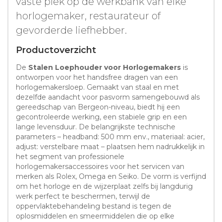
vaste plek op de werkbank van elke
horlogemaker, restaurateur of
gevorderde liefhebber.
Productoverzicht
De
Stalen Loephouder voor Horlogemakers
is
ontworpen voor het handsfree dragen van een
horlogemakersloep. Gemaakt van staal en met
dezelfde aandacht voor pasvorm samengebouwd als
gereedschap van Bergeon-niveau, biedt hij een
gecontroleerde werking, een stabiele grip en een
lange levensduur. De belangrijkste technische
parameters – headband: 500 mm env., materiaal: acier,
adjust: verstelbare maat – plaatsen hem nadrukkelijk in
het segment van professionele
horlogemakersaccessoires voor het servicen van
merken als Rolex, Omega en Seiko. De vorm is verfijnd
om het horloge en de wijzerplaat zelfs bij langdurig
werk perfect te beschermen, terwijl de
oppervlaktebehandeling bestand is tegen de
oplosmiddelen en smeermiddelen die op elke