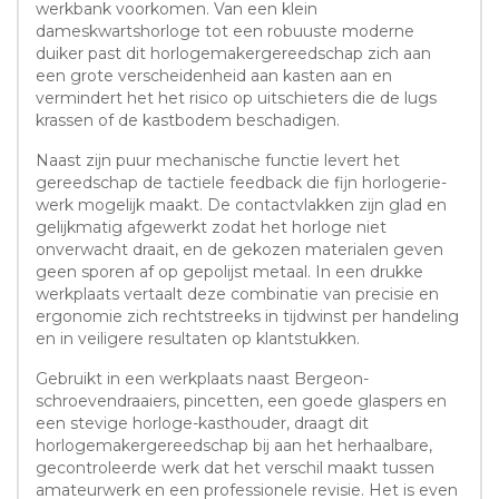
werkbank voorkomen. Van een klein
dameskwartshorloge tot een robuuste moderne
duiker past dit horlogemakergereedschap zich aan
een grote verscheidenheid aan kasten aan en
vermindert het het risico op uitschieters die de lugs
krassen of de kastbodem beschadigen.
Naast zijn puur mechanische functie levert het
gereedschap de tactiele feedback die fijn horlogerie-
werk mogelijk maakt. De contactvlakken zijn glad en
gelijkmatig afgewerkt zodat het horloge niet
onverwacht draait, en de gekozen materialen geven
geen sporen af op gepolijst metaal. In een drukke
werkplaats vertaalt deze combinatie van precisie en
ergonomie zich rechtstreeks in tijdwinst per handeling
en in veiligere resultaten op klantstukken.
Gebruikt in een werkplaats naast Bergeon-
schroevendraaiers, pincetten, een goede glaspers en
een stevige horloge-kasthouder, draagt dit
horlogemakergereedschap bij aan het herhaalbare,
gecontroleerde werk dat het verschil maakt tussen
amateurwerk en een professionele revisie. Het is even