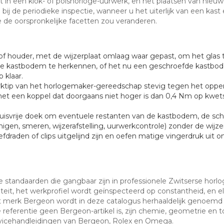
 in een klok- of polshorloge-uurwerk, en het plaatsen van nieuwe
j de periodieke inspectie, wanneer u het uiterlijk van een kast 
ie de oorspronkelijke facetten zou veranderen.
of houder, met de wijzerplaat omlaag waar gepast, om het glas 
e kastbodem te herkennen, of het nu een geschroefde kastbode
 klaar.
rktip van het horlogemaker-gereedschap stevig tegen het opperv
met een koppel dat doorgaans niet hoger is dan 0,4 Nm op kwets
isvrije doek om eventuele restanten van de kastbodem, de schak
inigen, smeren, wijzerafstelling, uurwerkcontrole) zonder de wijze
oefdraden of clips uitgelijnd zijn en oefen matige vingerdruk u
de standaarden die gangbaar zijn in professionele Zwitserse hor
teit, het werkprofiel wordt geïnspecteerd op constantheid, en 
t merk Bergeon wordt in deze catalogus herhaaldelijk genoem
ferentie geen Bergeon-artikel is, zijn chemie, geometrie en t
rvicehandleidingen van Bergeon, Rolex en Omega.