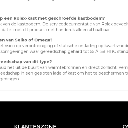
 op een Rolex-kast met geschroefde kastbodem?
pvlak van de kastbodem. De servicedocumentatie van Rolex beveel
at is met dit product met handdruk alleen al haalbaar.
ken van Seiko of Omega?
et risico op verontreiniging of statische ontlading op kwarts
laatsomgevingen waar gereedschap gehard tot 55 Á 58 HRC stand
eedschap van dit type?
houd het uit de buurt van warmtebronnen en direct zonlicht. Ver
edschap in een gesloten lade of kast om het te beschermen teg
gedragen.
KLANTENZONE
O