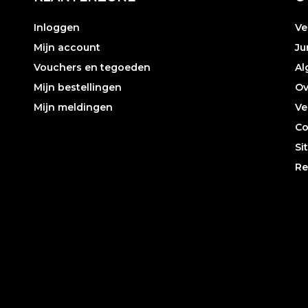
Inloggen
Ve
Mijn account
Ju
Vouchers en tegoeden
Al
Mijn bestellingen
Ov
Mijn meldingen
Ve
Co
Si
Re