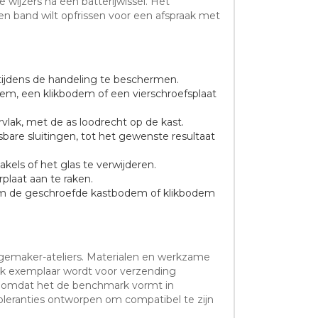
 wijzers na een batterijwissel. Het
en band wilt opfrissen voor een afspraak met
tijdens de handeling te beschermen.
m, een klikbodem of een vierschroefsplaat
lak, met de as loodrecht op de kast.
bare sluitingen, tot het gewenste resultaat
els of het glas te verwijderen.
rplaat aan te raken.
it om de geschroefde kastbodem of klikbodem
logemaker-ateliers. Materialen en werkzame
elk exemplaar wordt voor verzending
d omdat het de benchmark vormt in
oleranties ontworpen om compatibel te zijn