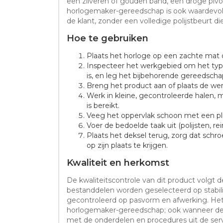
een zilveren of gouden band, een droge pivot
horlogemaker-gereedschap is ook waardevol bi
de klant, zonder een volledige polijstbeurt d
Hoe te gebruiken
Plaats het horloge op een zachte mat 
Inspecteer het werkgebied om het typ
is, en leg het bijbehorende gereedschap
Breng het product aan of plaats de we
Werk in kleine, gecontroleerde halen, 
is bereikt.
Veeg het oppervlak schoon met een plu
Voer de bedoelde taak uit (polijsten, re
Plaats het deksel terug, zorg dat schr
op zijn plaats te krijgen.
Kwaliteit en herkomst
De kwaliteitscontrole van dit product volgt 
bestanddelen worden geselecteerd op stabili
gecontroleerd op pasvorm en afwerking. He
horlogemaker-gereedschap; ook wanneer de re
met de onderdelen en procedures uit de se