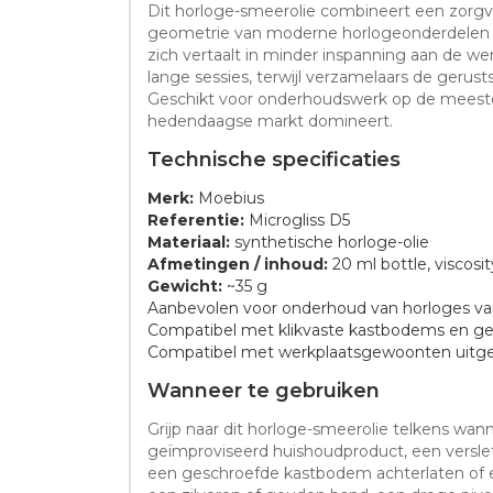
Dit horloge-smeerolie combineert een zorg
geometrie van moderne horlogeonderdelen is a
zich vertaalt in minder inspanning aan de w
lange sessies, terwijl verzamelaars de gerus
Geschikt voor onderhoudswerk op de meeste
hedendaagse markt domineert.
Technische specificaties
Merk:
Moebius
Referentie:
Microgliss D5
Materiaal:
synthetische horloge-olie
Afmetingen / inhoud:
20 ml bottle, viscosi
Gewicht:
~35 g
Aanbevolen voor onderhoud van horloges va
Compatibel met klikvaste kastbodems en ge
Compatibel met werkplaatsgewoonten uitge
Wanneer te gebruiken
Grijp naar dit horloge-smeerolie telkens wa
geïmproviseerd huishoudproduct, een verslet
een geschroefde kastbodem achterlaten of een 