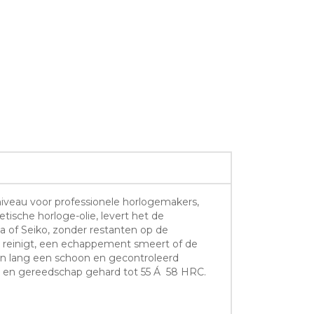
sniveau voor professionele horlogemakers,
ische horloge-olie, levert het de
ga of Seiko, zonder restanten op de
nd reinigt, een echappement smeert of de
en lang een schoon en gecontroleerd
Nm en gereedschap gehard tot 55 Á 58 HRC.