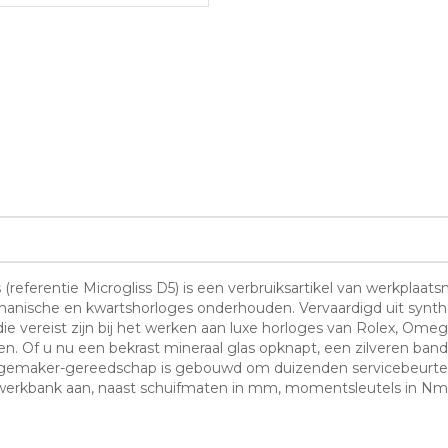
referentie Microgliss D5) is een verbruiksartikel van werkplaat
hanische en kwartshorloges onderhouden. Vervaardigd uit synthet
ie vereist zijn bij het werken aan luxe horloges van Rolex, Ome
ten. Of u nu een bekrast mineraal glas opknapt, een zilveren ba
horlogemaker-gereedschap is gebouwd om duizenden servicebeurt
 de werkbank aan, naast schuifmaten in mm, momentsleutels in 