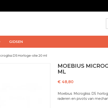
D
GIDSEN
crogliss D5 Horloge-olie 20 ml
MOEBIUS MICROG
ML
€ 48,80
Moebius Microgliss D5 horloge
raderen en pivots van mecha