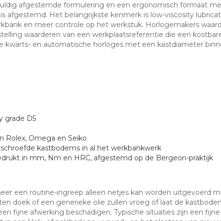
vuldig afgestemde formulering en een ergonomisch formaat met
fgestemd. Het belangrijkste kenmerk is low-viscosity lubricatio
erkbank en meer controle op het werkstuk. Horlogemakers waard
tstelling waarderen van een werkplaatsreferentie die een kostba
 kwarts- en automatische horloges met een kastdiameter bin
ty grade D5
n Rolex, Omega en Seiko
schroefde kastbodems in al het werkbankwerk
drukt in mm, Nm en HRC, afgestemd op de Bergeon-praktijk
nneer een routine-ingreep alleen netjes kan worden uitgevoerd m
en doek of een generieke olie zullen vroeg of laat de kastbod
fijne afwerking beschadigen. Typische situaties zijn een fijne k