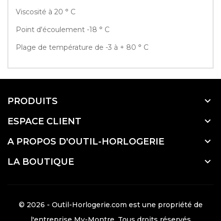
Viscosité à 20 ° C
Point d'écoulement -18 ° C
Plage de température de -3 à + 80 ° C

PRODUITS

ESPACE CLIENT

A PROPOS D'OUTIL-HORLOGERIE

LA BOUTIQUE
© 2026 - Outil-Horlogerie.com est une propriété de
l'entreprise
My-Montre
. Tous droits réservés