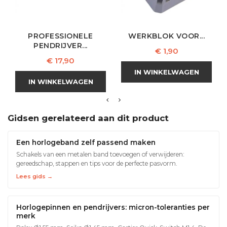
PROFESSIONELE
WERKBLOK VOOR...
PENDRIJVER...
Prijs
€ 1,90
Prijs
€ 17,90
IN WINKELWAGEN
IN WINKELWAGEN
Gidsen gerelateerd aan dit product
Een horlogeband zelf passend maken
Schakels van een metalen band toevoegen of verwijderen:
gereedschap, stappen en tips voor de perfecte pasvorm.
Lees gids →
Horlogepinnen en pendrijvers: micron-toleranties per
merk