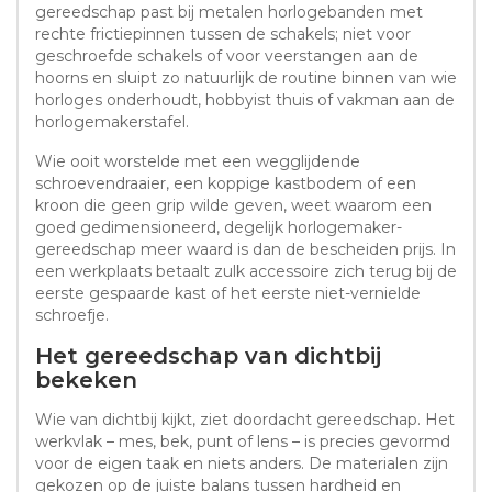
gereedschap past bij metalen horlogebanden met
rechte frictiepinnen tussen de schakels; niet voor
geschroefde schakels of voor veerstangen aan de
hoorns en sluipt zo natuurlijk de routine binnen van wie
horloges onderhoudt, hobbyist thuis of vakman aan de
horlogemakerstafel.
Wie ooit worstelde met een wegglijdende
schroevendraaier, een koppige kastbodem of een
kroon die geen grip wilde geven, weet waarom een
goed gedimensioneerd, degelijk horlogemaker-
gereedschap meer waard is dan de bescheiden prijs. In
een werkplaats betaalt zulk accessoire zich terug bij de
eerste gespaarde kast of het eerste niet-vernielde
schroefje.
Het gereedschap van dichtbij
bekeken
Wie van dichtbij kijkt, ziet doordacht gereedschap. Het
werkvlak – mes, bek, punt of lens – is precies gevormd
voor de eigen taak en niets anders. De materialen zijn
gekozen op de juiste balans tussen hardheid en