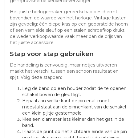
geïmproviseerde keukenla-vervanger.
Het juiste horlogemaker-gereedschap beschermt
bovendien de waarde van het horloge. Vintage kasten
zijn gevoelig: één diepe kras op een geborstelde hoorn
of een vernielde sleuf op een stalen schroefkop drukt
de wederverkoopwaarde vaak meer dan de prijs van
het juiste accessoire.
Stap voor stap gebruiken
De handeling is eenvoudig, maar netjes uitvoeren
maakt het verschil tussen een schoon resultaat en
spijt. Volg deze stappen:
Leg de band op een houder zodat de te openen
schakel boven de gleuf ligt.
Bepaal aan welke kant de pin eruit moet –
meestal staat aan de binnenkant van de schakel
een klein pijltje gestempeld.
Kies een diameter iets kleiner dan het gat in de
band.
Plaats de punt op het zichtbare einde van de pin
en duw; tik daarna zacht, terwijl u de uitdrijver