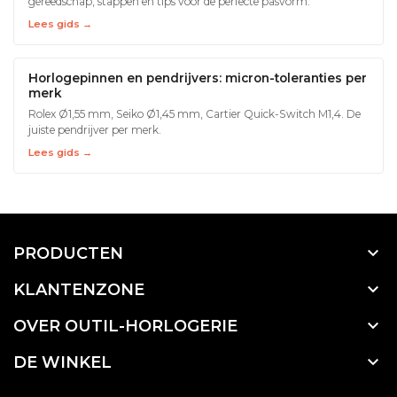
gereedschap, stappen en tips voor de perfecte pasvorm.
Lees gids →
Horlogepinnen en pendrijvers: micron-toleranties per
merk
Rolex Ø1,55 mm, Seiko Ø1,45 mm, Cartier Quick-Switch M1,4. De
juiste pendrijver per merk.
Lees gids →

PRODUCTEN

KLANTENZONE

OVER OUTIL-HORLOGERIE

DE WINKEL