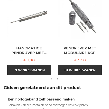
HANDMATIGE
PENDRIJVER MET
PENDRIJVER MET...
MODULAIRE KOP
Prijs
Prijs
€ 1,00
€ 9,50
IN WINKELWAGEN
IN WINKELWAGEN
Gidsen gerelateerd aan dit product
Een horlogeband zelf passend maken
Schakels van een metalen band toevoegen of verwijderen: