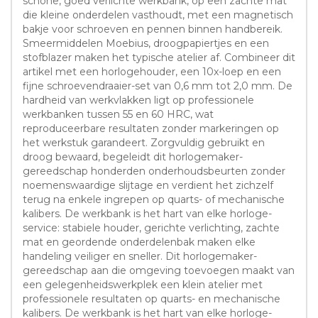
schone, goed verlichte werkbank, op een zachte mat
die kleine onderdelen vasthoudt, met een magnetisch
bakje voor schroeven en pennen binnen handbereik.
Smeermiddelen Moebius, droogpapiertjes en een
stofblazer maken het typische atelier af. Combineer dit
artikel met een horlogehouder, een 10x-loep en een
fijne schroevendraaier-set van 0,6 mm tot 2,0 mm. De
hardheid van werkvlakken ligt op professionele
werkbanken tussen 55 en 60 HRC, wat
reproduceerbare resultaten zonder markeringen op
het werkstuk garandeert. Zorgvuldig gebruikt en
droog bewaard, begeleidt dit horlogemaker-
gereedschap honderden onderhoudsbeurten zonder
noemenswaardige slijtage en verdient het zichzelf
terug na enkele ingrepen op quarts- of mechanische
kalibers. De werkbank is het hart van elke horloge-
service: stabiele houder, gerichte verlichting, zachte
mat en geordende onderdelenbak maken elke
handeling veiliger en sneller. Dit horlogemaker-
gereedschap aan die omgeving toevoegen maakt van
een gelegenheidswerkplek een klein atelier met
professionele resultaten op quarts- en mechanische
kalibers. De werkbank is het hart van elke horloge-