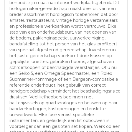
behoudt zijn maat na intensief werkplaatsgebruik. Dit
horlogemaker-gereedschap maakt deel uit van een
breder assortiment horologisch toebehoren dat door
amateurrestaurateurs, vintage horloge verzamelaars
en professionele werkbanken wordt vertrouwd. Elke
stap van een onderhoudsbeurt, van het openen van
de bodem, pakkinginspectie, uurwerkreiniging,
bandafstelling tot het persen van het glas, profiteert
van speciaal afgestemd gereedschap. Investeren in
het juiste gereedschap voorkomt dure krassen op
gepolijste lunettes, gebroken hoorns, afgeschoven
schroefkoppen of beschadigde veerstaafjes. Of u nu
een Seiko 5, een Omega Speedmaster, een Rolex
Submariner-hommage of een Bergeon-compatibele
referentie onderhoudt, het gebruik van correct
handgereedschap vermindert het beschadigingsrisico
drastisch. Veel liefhebbers beginnen met
batterijwissels op quartshorloges en bouwen op naar
bandverkortingen, kastopeningen en tenslotte
uurwerkwerk. Elke fase vereist specifieke
instrumenten, en geleidelijk een kit opbouwen is
voordeliger dan een gesloten set kopen. Werk op een