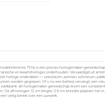
 (modelreferentie TS14) is een precies horlogemaker-gereedsch
hanische en kwartshorloges onderhouden. Vervaardigd uit antista
ste horloge-onderdelen — veerstaven, pennen, schroeven, pakki
 kunnen worden gegrepen. Of u nu een batterij vervangt, een n
e werkbank: dit horlogemaker-gereedschap levert een consisten
n. De afmetingen 12 cm lengte, 0.9 cm breedte plaatsen het in 
en veilig bereik over een uurwerk.