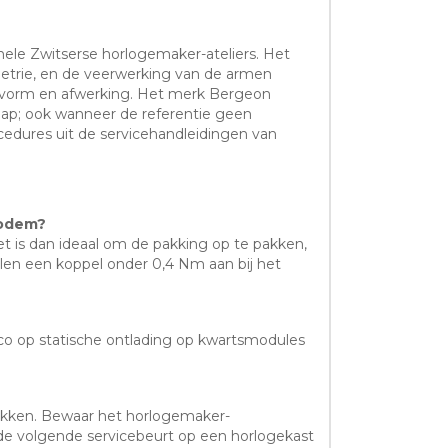
nele Zwitserse horlogemaker-ateliers. Het
etrie, en de veerwerking van de armen
asvorm en afwerking. Het merk Bergeon
ap; ook wanneer de referentie geen
cedures uit de servicehandleidingen van
bodem?
t is dan ideaal om de pakking op te pakken,
elen een koppel onder 0,4 Nm aan bij het
ico op statische ontlading op kwartsmodules
lakken. Bewaar het horlogemaker-
de volgende servicebeurt op een horlogekast