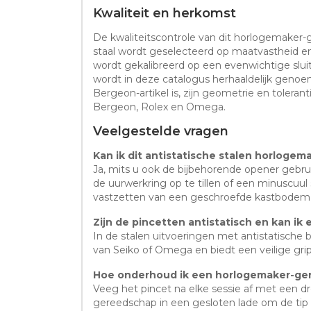
Kwaliteit en herkomst
De kwaliteitscontrole van dit horlogemaker-
staal wordt geselecteerd op maatvastheid e
wordt gekalibreerd op een evenwichtige slu
wordt in deze catalogus herhaaldelijk gen
Bergeon-artikel is, zijn geometrie en toler
Bergeon, Rolex en Omega.
Veelgestelde vragen
Kan ik dit antistatische stalen horlog
Ja, mits u ook de bijbehorende opener gebru
de uurwerkring op te tillen of een minuscuu
vastzetten van een geschroefde kastbodem, 
Zijn de pincetten antistatisch en kan 
In de stalen uitvoeringen met antistatische
van Seiko of Omega en biedt een veilige gri
Hoe onderhoud ik een horlogemaker-ger
Veeg het pincet na elke sessie af met een d
gereedschap in een gesloten lade om de tip