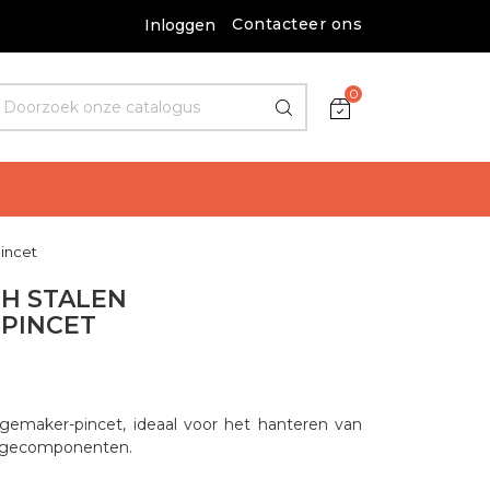
Contacteer ons
Inloggen
0
Pincet
CH STALEN
PINCET
logemaker-pincet, ideaal voor het hanteren van
logecomponenten.