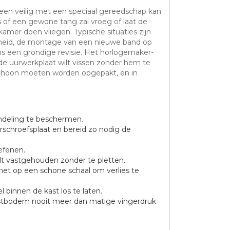
lleen veilig met een speciaal gereedschap kan
 of een gewone tang zal vroeg of laat de
er doen vliegen. Typische situaties zijn
htheid, de montage van een nieuwe band op
s een grondige revisie. Het horlogemaker-
 de uurwerkplaat wilt vissen zonder hem te
gs schoon moeten worden opgepakt, en in
andeling te beschermen.
chroefsplaat en bereid zo nodig de
efenen.
rdt vastgehouden zonder te pletten.
 het op een schone schaal om verlies te
l binnen de kast los te laten.
astbodem nooit meer dan matige vingerdruk