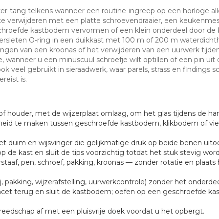
aker-tang telkens wanneer een routine-ingreep op een horloge a
te verwijderen met een platte schroevendraaier, een keukenmes
roefde kastbodem vervormen of een klein onderdeel door de kam
 versleten O-ring in een duikkast met 100 m of 200 m waterdic
ngen van een kroonas of het verwijderen van een uurwerk tijden
e, wanneer u een minuscuul schroefje wilt optillen of een pin uit
 ook veel gebruikt in sieraadwerk, waar parels, strass en findin
eist is.
of houder, met de wijzerplaat omlaag, om het glas tijdens de h
id te maken tussen geschroefde kastbodem, klikbodem of viers
t duim en wijsvinger die gelijkmatige druk op beide benen uito
 de kast en sluit de tips voorzichtig totdat het stuk stevig wo
taaf, pen, schroef, pakking, kroonas — zonder rotatie en plaats
, pakking, wijzerafstelling, uurwerkcontrole) zonder het onderdee
incet terug en sluit de kastbodem; oefen op een geschroefde k
eedschap af met een pluisvrije doek voordat u het opbergt.