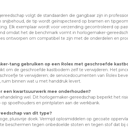
gereedschap volgt de standaarden die gangbaar zijn in professio
n snijbehoud, de tip wordt geïnspecteerd op bramen en tipgeom
iting. Elk exemplaar wordt voor verzending gecontroleerd op p
oemd omdat het de benchmark vormt in horlogemaker-gereedsch
anties ontworpen om compatibel te zijn met de onderdelen en pro
emaker-tang gebruiken op een Rolex met geschroefde kast
ikt om de geschroefde kastbodem zelf te verwijderen. Het pince
l schroefje te verwijderen; de servicedocumenten van Rolex bev
ruim binnen wat u met handdruk levert.
ik er een kwartsuurwerk mee onderhouden?
 behandeling wel. Dit horlogemaker-gereedschap beperkt het ris
p op spoelhouders en printplaten aan de werkbank.
eedschap van dit type?
roge, pluisvrije doek. Vermijd oplosmiddelen op gecoate opperv
 te beschermen tegen onbedoelde stoten en tegen stof dat bij 