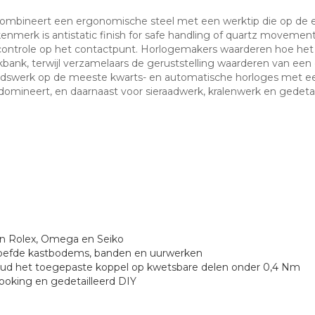
 combineert een ergonomische steel met een werktip die op de
nmerk is antistatic finish for safe handling of quartz movements
controle op het contactpunt. Horlogemakers waarderen hoe he
rkbank, terwijl verzamelaars de geruststelling waarderen van ee
oudswerk op de meeste kwarts- en automatische horloges met ee
ineert, en daarnaast voor sieraadwerk, kralenwerk en gedetai
n Rolex, Omega en Seiko
roefde kastbodems, banden en uurwerken
ud het toegepaste koppel op kwetsbare delen onder 0,4 Nm
booking en gedetailleerd DIY