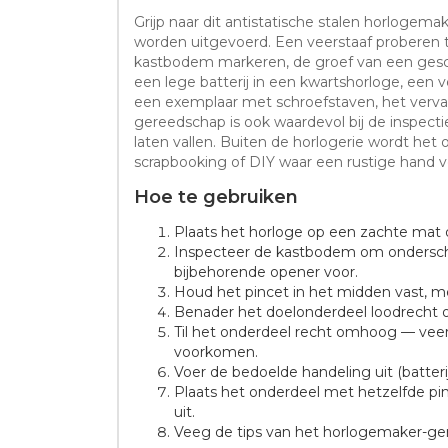
Grijp naar dit antistatische stalen horlogem
worden uitgevoerd. Een veerstaaf proberen 
kastbodem markeren, de groef van een gesch
een lege batterij in een kwartshorloge, een
een exemplaar met schroefstaven, het verva
gereedschap is ook waardevol bij de inspecti
laten vallen. Buiten de horlogerie wordt het
scrapbooking of DIY waar een rustige hand ver
Hoe te gebruiken
Plaats het horloge op een zachte mat 
Inspecteer de kastbodem om ondersche
bijbehorende opener voor.
Houd het pincet in het midden vast, me
Benader het doelonderdeel loodrecht op
Til het onderdeel recht omhoog — veers
voorkomen.
Voer de bedoelde handeling uit (batterij
Plaats het onderdeel met hetzelfde p
uit.
Veeg de tips van het horlogemaker-ger