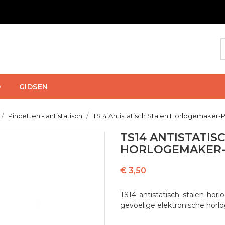
D
GIDSEN
Pincetten - antistatisch
TS14 Antistatisch Stalen Horlogemaker-
TS14 ANTISTATIS
HORLOGEMAKER-
€ 3,50
TS14 antistatisch stalen hor
gevoelige elektronische hor