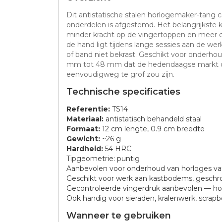
Dit antistatische stalen horlogemaker-tang
onderdelen is afgestemd. Het belangrijkste ke
minder kracht op de vingertoppen en meer 
de hand ligt tijdens lange sessies aan de we
of band niet bekrast. Geschikt voor onderh
mm tot 48 mm dat de hedendaagse markt dom
eenvoudigweg te grof zou zijn.
Technische specificaties
Referentie:
TS14
Materiaal:
antistatisch behandeld staal
Formaat:
12 cm lengte, 0.9 cm breedte
Gewicht:
~26 g
Hardheid:
54 HRC
Tipgeometrie: puntig
Aanbevolen voor onderhoud van horloges va
Geschikt voor werk aan kastbodems, gesch
Gecontroleerde vingerdruk aanbevolen — ho
Ook handig voor sieraden, kralenwerk, scrap
Wanneer te gebruiken