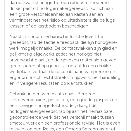
dameskwartshorloge tot een robuuste moderne
duiker past dit horlogemakergereedschap zich aan
een grote verscheidenheid aan kasten aan en
vermindert het het risico op uitschieters die de lugs
krassen of de kastbodem beschadigen.
Naast zijn puur mechanische functie levert het
gereedschap de tactiele feedback die fijn horlogerie-
werk mogelijk maakt. De contactvlakken zijn glad en
gelijkmatig afgewerkt zodat het horloge niet
onverwacht draait, en de gekozen materialen geven
geen sporen af op gepolijst metaal. In een drukke
werkplaats vertaalt deze combinatie van precisie en
ergonomie zich rechtstreeks in tijdwinst per handeling
en in veiligere resultaten op klantstukken.
Gebruikt in een werkplaats naast Bergeon-
schroevendraaiers, pincetten, een goede glaspers en
een stevige horloge-kasthouder, draagt dit
horlogemakergereedschap bij aan het herhaalbare,
gecontroleerde werk dat het verschil maakt tussen
amateurwerk en een professionele revisie. Het is even
relevant op een Rolex, een Omega Speedmaster of