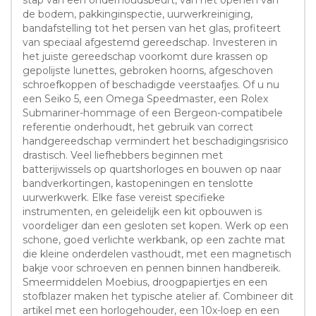
de bodem, pakkinginspectie, uurwerkreiniging,
bandafstelling tot het persen van het glas, profiteert
van speciaal afgestemd gereedschap. Investeren in
het juiste gereedschap voorkomt dure krassen op
gepolijste lunettes, gebroken hoorns, afgeschoven
schroefkoppen of beschadigde veerstaafjes. Of u nu
een Seiko 5, een Omega Speedmaster, een Rolex
Submariner-hommage of een Bergeon-compatibele
referentie onderhoudt, het gebruik van correct
handgereedschap vermindert het beschadigingsrisico
drastisch. Veel liefhebbers beginnen met
batterijwissels op quartshorloges en bouwen op naar
bandverkortingen, kastopeningen en tenslotte
uurwerkwerk. Elke fase vereist specifieke
instrumenten, en geleidelijk een kit opbouwen is
voordeliger dan een gesloten set kopen. Werk op een
schone, goed verlichte werkbank, op een zachte mat
die kleine onderdelen vasthoudt, met een magnetisch
bakje voor schroeven en pennen binnen handbereik.
Smeermiddelen Moebius, droogpapiertjes en een
stofblazer maken het typische atelier af. Combineer dit
artikel met een horlogehouder, een 10x-loep en een