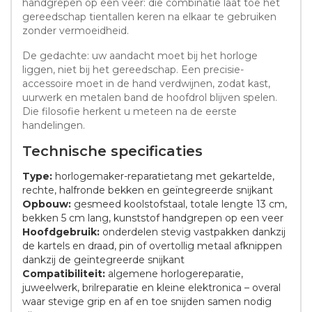
handgrepen op een veer: die combinatie laat toe het
gereedschap tientallen keren na elkaar te gebruiken
zonder vermoeidheid.
De gedachte: uw aandacht moet bij het horloge
liggen, niet bij het gereedschap. Een precisie-
accessoire moet in de hand verdwijnen, zodat kast,
uurwerk en metalen band de hoofdrol blijven spelen.
Die filosofie herkent u meteen na de eerste
handelingen.
Technische specificaties
Type:
horlogemaker-reparatietang met gekartelde,
rechte, halfronde bekken en geïntegreerde snijkant
Opbouw:
gesmeed koolstofstaal, totale lengte 13 cm,
bekken 5 cm lang, kunststof handgrepen op een veer
Hoofdgebruik:
onderdelen stevig vastpakken dankzij
de kartels en draad, pin of overtollig metaal afknippen
dankzij de geïntegreerde snijkant
Compatibiliteit:
algemene horlogereparatie,
juweelwerk, brilreparatie en kleine elektronica – overal
waar stevige grip en af en toe snijden samen nodig