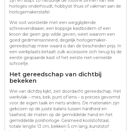
zijn en sluipt zo natuurlijk de routine binnen van wie
horloges onderhoudt, hobbyist thuis of vakman aan de
horlogemakerstafel.
Wie ooit worstelde met een wegglijdende
schroevendraaier, een koppige kastbodem of een
kroon die geen grip wilde geven, weet waarom een
goed gedimensioneerd, degelijk horlogemaker-
gereedschap meer waard is dan de bescheiden prijs. In
een werkplaats betaalt zulk accessoire zich terug bij de
eerste gespaarde kast of het eerste niet-vernielde
schroefje.
Het gereedschap van dichtbij
bekeken
Wie van dichtbij kijkt, ziet doordacht gereedschap. Het
werkvlak – mes, bek, punt of lens – is precies gevormd
voor de eigen taak en niets anders. De materialen zijn
gekozen op de juiste balans tussen hardheid en
taaiheid, de maten op de gemiddelde hand en het
gemiddelde polshorloge. Gesmeed koolstofstaal,
totale lengte 13 cm, bekken 5 cm lang, kunststof