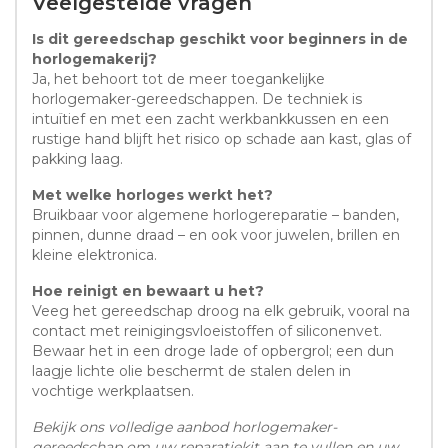
Veelgestelde vragen
Is dit gereedschap geschikt voor beginners in de
horlogemakerij?
Ja, het behoort tot de meer toegankelijke
horlogemaker-gereedschappen. De techniek is
intuïtief en met een zacht werkbankkussen en een
rustige hand blijft het risico op schade aan kast, glas of
pakking laag.
Met welke horloges werkt het?
Bruikbaar voor algemene horlogereparatie – banden,
pinnen, dunne draad – en ook voor juwelen, brillen en
kleine elektronica.
Hoe reinigt en bewaart u het?
Veeg het gereedschap droog na elk gebruik, vooral na
contact met reinigingsvloeistoffen of siliconenvet.
Bewaar het in een droge lade of opbergrol; een dun
laagje lichte olie beschermt de stalen delen in
vochtige werkplaatsen.
Bekijk ons volledige aanbod horlogemaker-
gereedschap om uw reparatiekit aan te vullen en uw