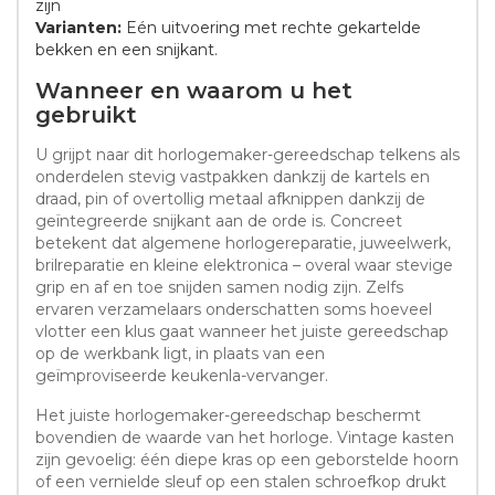
zijn
Varianten:
Eén uitvoering met rechte gekartelde
bekken en een snijkant.
Wanneer en waarom u het
gebruikt
U grijpt naar dit horlogemaker-gereedschap telkens als
onderdelen stevig vastpakken dankzij de kartels en
draad, pin of overtollig metaal afknippen dankzij de
geïntegreerde snijkant aan de orde is. Concreet
betekent dat algemene horlogereparatie, juweelwerk,
brilreparatie en kleine elektronica – overal waar stevige
grip en af en toe snijden samen nodig zijn. Zelfs
ervaren verzamelaars onderschatten soms hoeveel
vlotter een klus gaat wanneer het juiste gereedschap
op de werkbank ligt, in plaats van een
geïmproviseerde keukenla-vervanger.
Het juiste horlogemaker-gereedschap beschermt
bovendien de waarde van het horloge. Vintage kasten
zijn gevoelig: één diepe kras op een geborstelde hoorn
of een vernielde sleuf op een stalen schroefkop drukt