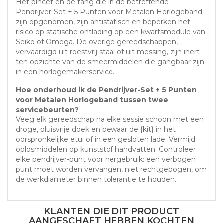
Het pincet en de tang die in de betreffende
Pendrijver-Set + 5 Punten voor Metalen Horlogeband
zijn opgenomen, zijn antistatisch en beperken het
risico op statische ontlading op een kwartsmodule van
Seiko of Omega. De overige gereedschappen,
vervaardigd uit roestvrij staal of uit messing, zijn inert
ten opzichte van de smeermiddelen die gangbaar zijn
in een horlogemakerservice.
Hoe onderhoud ik de Pendrijver-Set + 5 Punten
voor Metalen Horlogeband tussen twee
servicebeurten?
Veeg elk gereedschap na elke sessie schoon met een
droge, pluisvrije doek en bewaar de {kit} in het
oorspronkelijke etui of in een gesloten lade. Vermijd
oplosmiddelen op kunststof handvatten. Controleer
elke pendrijver-punt voor hergebruik: een verbogen
punt moet worden vervangen, niet rechtgebogen, om
de werkdiameter binnen tolerantie te houden.
KLANTEN DIE DIT PRODUCT
AANGESCHAFT HEBBEN KOCHTEN