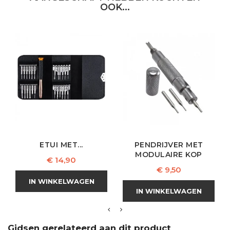
OOK...
ETUI MET...
PENDRIJVER MET
MODULAIRE KOP
Prijs
€ 14,90
Prijs
€ 9,50
IN WINKELWAGEN
IN WINKELWAGEN
Gidsen gerelateerd aan dit product