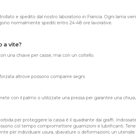
rollato e spedito dal nostro laboratorio in Francia. Ogni lama vie
 vengono normalmente spediti entro 24-48 ore lavorative.
 a vite?
con una chiave per casse, mai con un coltello.
 forzata altrove possono comparire segni.
ete con il palmo o utilizzate una pressa per garantire una chiu
rbida per proteggere la cassa è il quadrante dai graffi. Indossat
possono col tempo compromettere guarnizioni e lubrificanti. Tenete 
nte per individuare usura, sbavature o deformazioni; un utensile