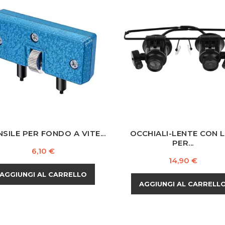
SILE PER FONDO A VITE...
OCCHIALI-LENTE CON 
PER...
Prezzo
6,10 €
Prezzo
14,90 €
AGGIUNGI AL CARRELLO
AGGIUNGI AL CARRELL