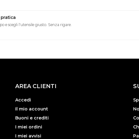
pratica
ipo e scegli l'utensile giusto. Senza rigare.
AREA CLIENTI
S
Accedi
Sp
Il mio account
No
Buoni e crediti
Co
I miei ordini
Ch
I miei avvisi
Pa