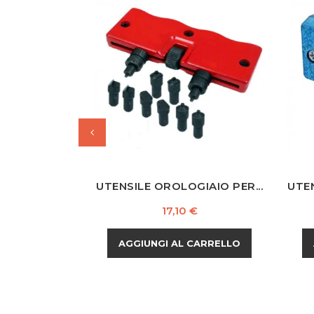
UTENSILE OROLOGIAIO PER...
UTEN
Prezzo
17,10 €
AGGIUNGI AL CARRELLO