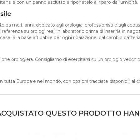
ensile con un panno asciutto e riponetelo al riparo dall'umidità.
sile
 da molti anni, dedicato agli orologiai professionisti e agli appas
eferenza su orologi reali in laboratorio prima di inserirla in nego
ancese, è la base affidabile per ogni riparazione, dal cambio batter
ione orologiera. Consigliamo di esercitarsi su un orologio vecchio
 in tutta Europa e nel mondo, con opzioni tracciate disponibili al 
O ACQUISTATO QUESTO PRODOTTO HA