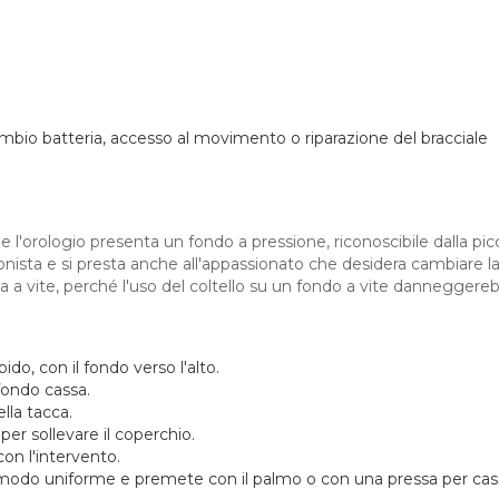
mbio batteria, accesso al movimento o riparazione del bracciale
 che l'orologio presenta un fondo a pressione, riconoscibile dalla pic
nista e si presta anche all'appassionato che desidera cambiare la
a a vite, perché l'uso del coltello su un fondo a vite danneggereb
do, con il fondo verso l'alto.
 fondo cassa.
lla tacca.
er sollevare il coperchio.
on l'intervento.
in modo uniforme e premete con il palmo o con una pressa per cas