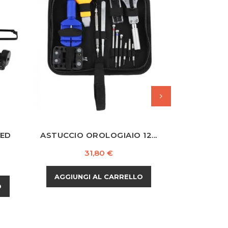
LED
ASTUCCIO OROLOGIAIO 12...
APRI-CASS
Prezzo
31,80 €
AGGIUNGI AL CARRELLO
AGGIUNG
O