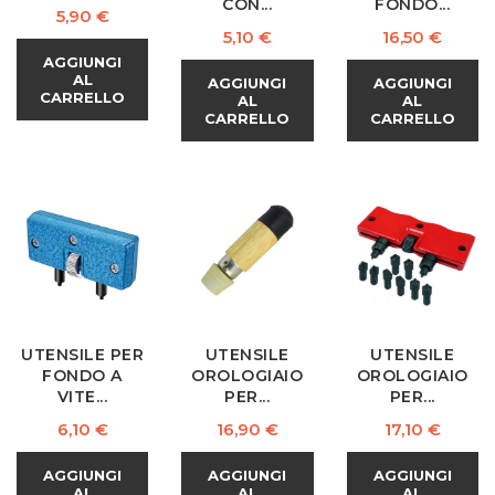
CON...
FONDO...
Prezzo
5,90 €
Prezzo
Prezzo
5,10 €
16,50 €
AGGIUNGI
AL
AGGIUNGI
AGGIUNGI
CARRELLO
AL
AL
CARRELLO
CARRELLO
UTENSILE PER
UTENSILE
UTENSILE
FONDO A
OROLOGIAIO
OROLOGIAIO
VITE...
PER...
PER...
Prezzo
Prezzo
Prezzo
6,10 €
16,90 €
17,10 €
AGGIUNGI
AGGIUNGI
AGGIUNGI
AL
AL
AL