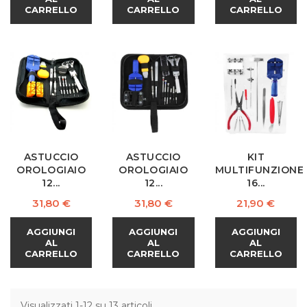
CARRELLO
CARRELLO
CARRELLO
ASTUCCIO
ASTUCCIO
KIT
OROLOGIAIO
OROLOGIAIO
MULTIFUNZIONE
12...
12...
16...
Prezzo
Prezzo
Prezzo
31,80 €
31,80 €
21,90 €
AGGIUNGI
AGGIUNGI
AGGIUNGI
AL
AL
AL
CARRELLO
CARRELLO
CARRELLO
Visualizzati 1-12 su 13 articoli