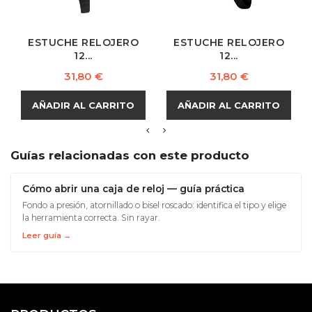
ESTUCHE RELOJERO
ESTUCHE RELOJERO
12...
12...
Precio
Precio
31,80 €
31,80 €
AÑADIR AL CARRITO
AÑADIR AL CARRITO
Guías relacionadas con este producto
Cómo abrir una caja de reloj — guía práctica
Fondo a presión, atornillado o bisel roscado: identifica el tipo y elige
la herramienta correcta. Sin rayar.
Leer guía →