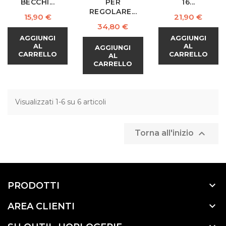
BECCHI...
PER
16...
REGOLARE...
Prezzo
Prezzo
15,90 €
21,90 €
Prezzo
34,80 €
AGGIUNGI
AGGIUNGI
AL
AL
AGGIUNGI
CARRELLO
CARRELLO
AL
CARRELLO
Visualizzati 1-6 su 6 articoli

Torna all'inizio

PRODOTTI

AREA CLIENTI