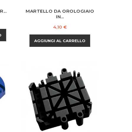
...
MARTELLO DA OROLOGIAIO
IN...
Prezzo
4,10 €
O
AGGIUNGI AL CARRELLO