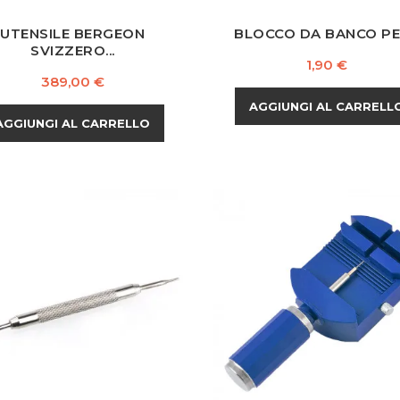
UTENSILE BERGEON
BLOCCO DA BANCO PER
SVIZZERO...
Prezzo
1,90 €
Prezzo
389,00 €
AGGIUNGI AL CARRELL
AGGIUNGI AL CARRELLO