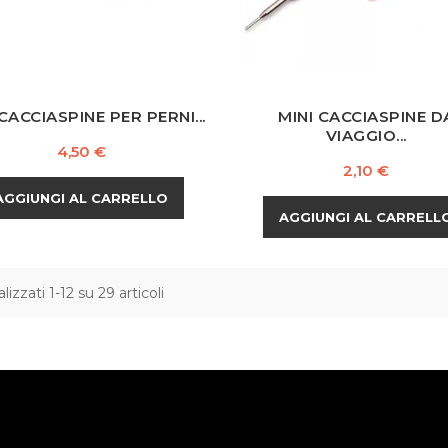
 CACCIASPINE PER PERNI...
MINI CACCIASPINE D
VIAGGIO...
Prezzo
4,50 €
Prezzo
2,10 €
AGGIUNGI AL CARRELLO
AGGIUNGI AL CARRELL
lizzati 1-12 su 29 articoli