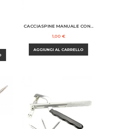
CACCIASPINE MANUALE CON...
Prezzo
1,00 €
AGGIUNGI AL CARRELLO
O