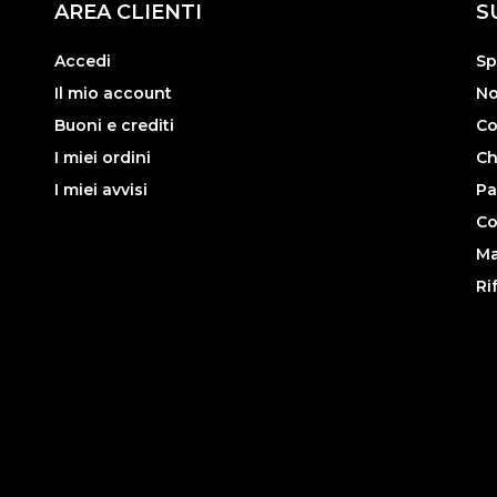
AREA CLIENTI
S
Accedi
Sp
Il mio account
No
Buoni e crediti
Co
I miei ordini
Ch
I miei avvisi
Pa
Co
Ma
Ri