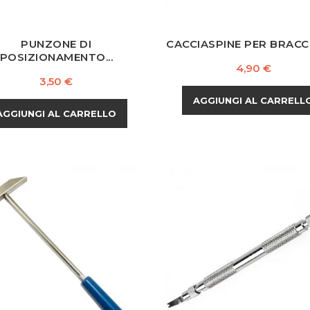
PUNZONE DI
CACCIASPINE PER BRACCIA
POSIZIONAMENTO...
Prezzo
4,90 €
Prezzo
3,50 €
AGGIUNGI AL CARRELL
AGGIUNGI AL CARRELLO