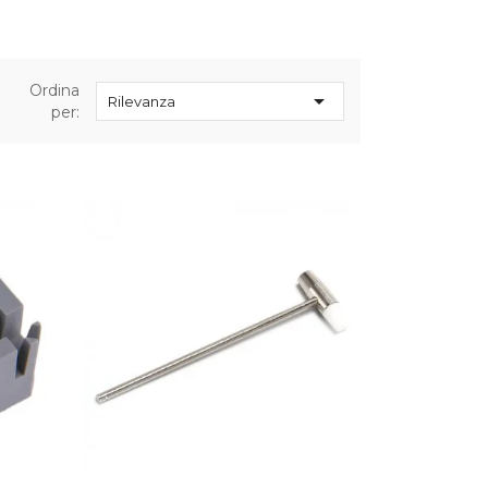
Ordina

Rilevanza
per: