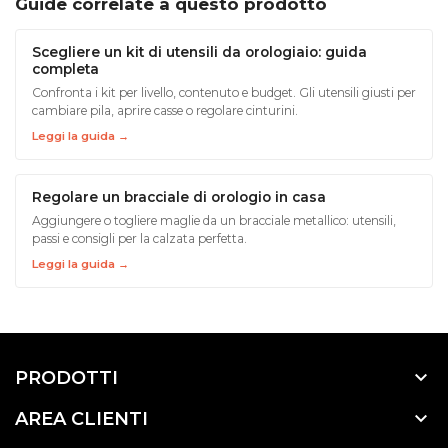
Guide correlate a questo prodotto
Scegliere un kit di utensili da orologiaio: guida
completa
Confronta i kit per livello, contenuto e budget. Gli utensili giusti per
cambiare pila, aprire casse o regolare cinturini.
Leggi la guida →
Regolare un bracciale di orologio in casa
Aggiungere o togliere maglie da un bracciale metallico: utensili,
passi e consigli per la calzata perfetta.
Leggi la guida →

PRODOTTI

AREA CLIENTI