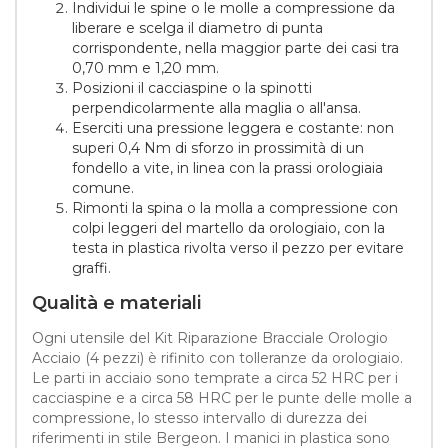
Individui le spine o le molle a compressione da
liberare e scelga il diametro di punta
corrispondente, nella maggior parte dei casi tra
0,70 mm e 1,20 mm.
Posizioni il cacciaspine o la spinotti
perpendicolarmente alla maglia o all'ansa.
Eserciti una pressione leggera e costante: non
superi 0,4 Nm di sforzo in prossimità di un
fondello a vite, in linea con la prassi orologiaia
comune.
Rimonti la spina o la molla a compressione con
colpi leggeri del martello da orologiaio, con la
testa in plastica rivolta verso il pezzo per evitare
graffi.
Qualità e materiali
Ogni utensile del Kit Riparazione Bracciale Orologio
Acciaio (4 pezzi) è rifinito con tolleranze da orologiaio.
Le parti in acciaio sono temprate a circa 52 HRC per i
cacciaspine e a circa 58 HRC per le punte delle molle a
compressione, lo stesso intervallo di durezza dei
riferimenti in stile Bergeon. I manici in plastica sono