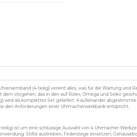
Uhrenarmband (4-teilig) vereint alles, was für die Wartung und R
olgt dem Vorgehen, das in den auf Rolex, Omega und Seiko gesch
ig) wird als komplettes Set geliefert: 4 aufeinander abgestimmt
 die den Anforderungen einer Uhrmacherwerkbank entspricht.
-teilig) ist um eine schlüssige Auswahl von 4 Uhrmacher-Werkz
rwendung: Stifte austreiben, Federstege einsetzen, Gehäusebo