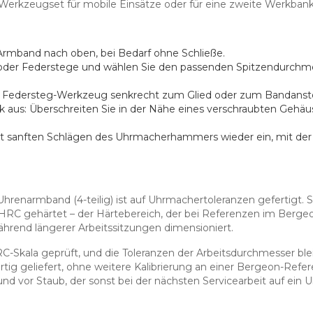
s Werkzeugset für mobile Einsätze oder für eine zweite Werkbank
 Armband nach oben, bei Bedarf ohne Schließe.
 oder Federstege und wählen Sie den passenden Spitzendurchmes
das Federsteg-Werkzeug senkrecht zum Glied oder zum Bandanst
k aus: Überschreiten Sie in der Nähe eines verschraubten Gehä
it sanften Schlägen des Uhrmacherhammers wieder ein, mit der 
renarmband (4-teilig) ist auf Uhrmachertoleranzen gefertigt. Stah
C gehärtet – der Härtebereich, der bei Referenzen im Bergeon-Sti
ährend längerer Arbeitssitzungen dimensioniert.
RC-Skala geprüft, und die Toleranzen der Arbeitsdurchmesser bl
ertig geliefert, ohne weitere Kalibrierung an einer Bergeon-Ref
nd vor Staub, der sonst bei der nächsten Servicearbeit auf ei