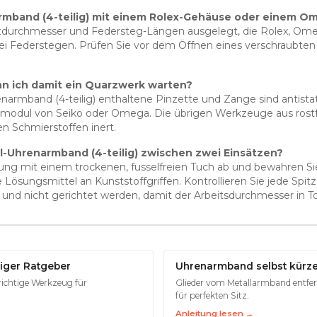
narmband (4-teilig) mit einem Rolex-Gehäuse oder einem
iftdurchmesser und Federsteg-Längen ausgelegt, die Rolex, Om
ei Federstegen. Prüfen Sie vor dem Öffnen eines verschraubte
nn ich damit ein Quarzwerk warten?
enarmband (4-teilig) enthaltene Pinzette und Zange sind antistat
zmodul von Seiko oder Omega. Die übrigen Werkzeuge aus rostf
 Schmierstoffen inert.
hl-Uhrenarmband (4-teilig) zwischen zwei Einsätzen?
g mit einem trockenen, fusselfreien Tuch ab und bewahren Sie da
ösungsmittel an Kunststoffgriffen. Kontrollieren Sie jede Spit
und nicht gerichtet werden, damit der Arbeitsdurchmesser in Tol
iger Ratgeber
Uhrenarmband selbst kürz
richtige Werkzeug für
Glieder vom Metallarmband entfer
für perfekten Sitz.
Anleitung lesen →