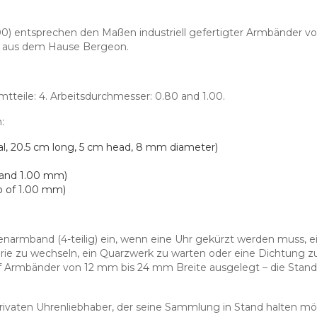
0) entsprechen den Maßen industriell gefertigter Armbänder 
n aus dem Hause Bergeon.
mtteile: 4. Arbeitsdurchmesser: 0.80 and 1.00.
:
, 20.5 cm long, 5 cm head, 8 mm diameter)
 and 1.00 mm)
o of 1.00 mm)
enarmband (4-teilig) ein, wenn eine Uhr gekürzt werden muss, ei
ie zu wechseln, ein Quarzwerk zu warten oder eine Dichtung 
Armbänder von 12 mm bis 24 mm Breite ausgelegt – die Stand
rivaten Uhrenliebhaber, der seine Sammlung in Stand halten möc