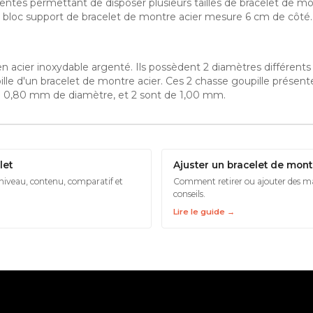
fentes permettant de disposer plusieurs tailles de bracelet de mon
e bloc support de bracelet de montre acier mesure 6 cm de côté.
n acier inoxydable argenté. Ils possèdent 2 diamètres différent
upille d'un bracelet de montre acier. Ces 2 chasse goupille prés
de 0,80 mm de diamètre, et 2 sont de 1,00 mm.
let
Ajuster un bracelet de mont
 niveau, contenu, comparatif et
Comment retirer ou ajouter des mai
conseils.
Lire le guide →