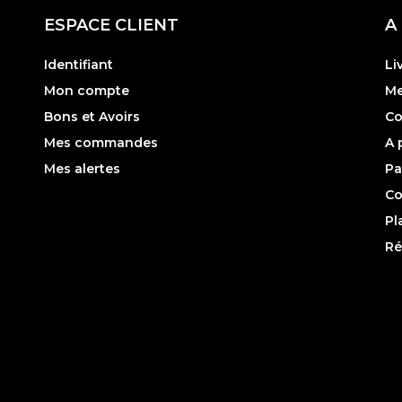
ESPACE CLIENT
A
Identifiant
Li
Mon compte
Me
Bons et Avoirs
Co
Mes commandes
A 
Mes alertes
Pa
Co
Pl
Ré