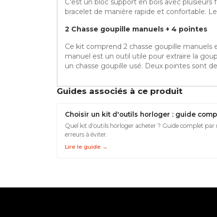
C'est un bloc support en bois avec plusieurs 
bracelet de manière rapide et confortable. L
2 Chasse goupille manuels + 4 pointes
Ce kit comprend 2 chasse goupille manuels e
manuel est un outil utile pour extraire la go
un chasse goupille usé. Deux pointes sont 
Guides associés à ce produit
Choisir un kit d'outils horloger : guide comp
Quel kit d'outils horloger acheter ? Guide complet par
erreurs à éviter.
Lire le guide →