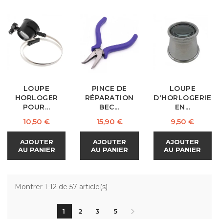
LOUPE
PINCE DE
LOUPE
HORLOGER
RÉPARATION
D'HORLOGERIE
POUR...
BEC...
EN...
Prix
Prix
Prix
10,50 €
15,90 €
9,50 €
AJOUTER
AJOUTER
AJOUTER
AU PANIER
AU PANIER
AU PANIER
Montrer 1-12 de 57 article(s)
1
2
3
5