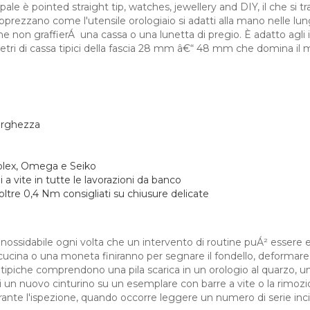
ipale è pointed straight tip, watches, jewellery and DIY, il che si
 apprezzano come l'utensile orologiaio si adatti alla mano nelle lu
e non graffierÁ una cassa o una lunetta di pregio. È adatto agli 
metri di cassa tipici della fascia 28 mm â€“ 48 mm che domina i
larghezza
Rolex, Omega e Seiko
 a vite in tutte le lavorazioni da banco
ltre 0,4 Nm consigliati su chiusure delicate
o inossidabile ogni volta che un intervento di routine puÁ² esser
 cucina o una moneta finiranno per segnare il fondello, deformare l
 tipiche comprendono una pila scarica in un orologio al quarzo, u
di un nuovo cinturino su un esemplare con barre a vite o la rimo
nte l'ispezione, quando occorre leggere un numero di serie incis