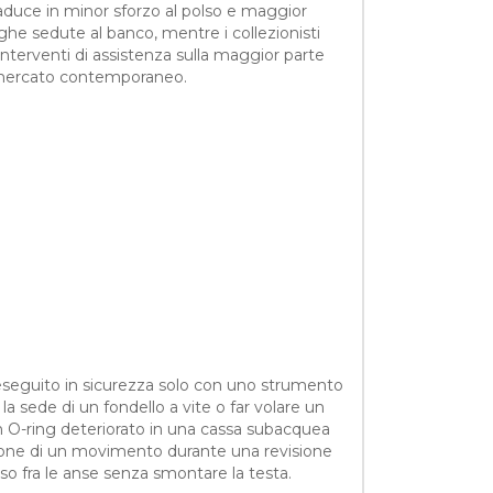
 traduce in minor sforzo al polso e maggior
nghe sedute al banco, mentre i collezionisti
interventi di assistenza sulla maggior parte
l mercato contemporaneo.
e eseguito in sicurezza solo con uno strumento
a sede di un fondello a vite o far volare un
n O-ring deteriorato in una cassa subacquea
zione di un movimento durante una revisione
o fra le anse senza smontare la testa.