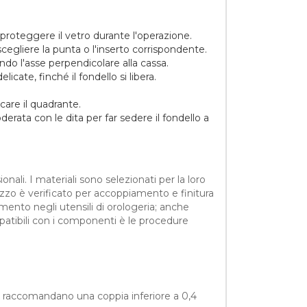
 proteggere il vetro durante l'operazione.
 scegliere la punta o l'inserto corrispondente.
ndo l'asse perpendicolare alla cassa.
ate, finché il fondello si libera.
care il quadrante.
derata con le dita per far sedere il fondello a
onali. I materiali sono selezionati per la loro
ezzo è verificato per accoppiamento e finitura
mento negli utensili di orologeria; anche
patibili con i componenti è le procedure
ex raccomandano una coppia inferiore a 0,4