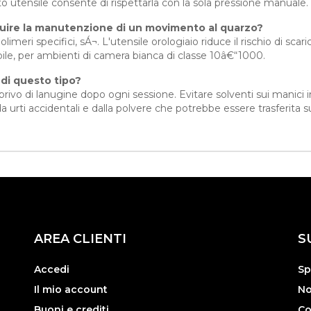
 utensile consente di rispettarla con la sola pressione manuale.
guire la manutenzione di un movimento al quarzo?
olimeri specifici, sÁ¬. L'utensile orologiaio riduce il rischio di sca
ile, per ambienti di camera bianca di classe 10â€“1000.
di questo tipo?
ivo di lanugine dopo ogni sessione. Evitare solventi sui manici in 
urti accidentali e dalla polvere che potrebbe essere trasferita su
AREA CLIENTI
S
Accedi
Sp
Il mio account
No
Buoni e crediti
Co