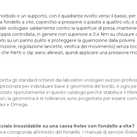
orbido o un supporto, con il quadrante rivolto verso il basso, per
a fondello a vite, coperchio a pressione o piastra a quattro viti, e
sile orologiaio saldamente contro la superficie di presa, mantene
pia controllata, in genere non superiore a 0,4 Nm su chiusure delic
sarlo su un panno pulito e proteggere la guarnizione dalla polvere.
arnizione, regolazione lancette, verifica del movimento) senza toc
che filetti o clip siano allineati, quindi applicare una pressione mo
tta gli standard richiesti dai laboratori orologieri svizzeri professi
ispezionata per individuare bave e geometria del bordo, e ogni p
itato ripetutamente in questo catalogo perché stabilisce il riferi
eon, la geometria è le tolleranze sono progettate per essere com
Rolex e Omega.
ciaio inossidabile su una cassa Rolex con fondello a vite?
va corrisponda all'innesto del fondello. I manuali di servizio Rol