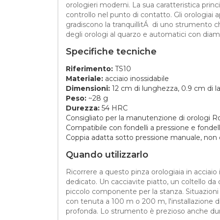
orologieri moderni. La sua caratteristica princ
controllo nel punto di contatto. Gli orologiai
gradiscono la tranquillitÁ di uno strumento ch
degli orologi al quarzo e automatici con dia
Specifiche tecniche
Riferimento:
TS10
Materiale:
acciaio inossidabile
Dimensioni:
12 cm di lunghezza, 0.9 cm di 
Peso:
~28 g
Durezza:
54 HRC
Consigliato per la manutenzione di orologi 
Compatibile con fondelli a pressione e fondelli
Coppia adatta sotto pressione manuale, non o
Quando utilizzarlo
Ricorrere a questo pinza orologiaia in acciai
dedicato. Un cacciavite piatto, un coltello da
piccolo componente per la stanza. Situazioni
con tenuta a 100 m o 200 m, l'installazione 
profonda. Lo strumento è prezioso anche dura