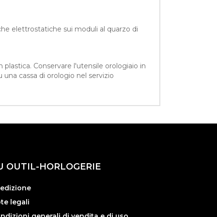
riche elettrostatiche sui moduli al quarzo di
plastica. Conservare l'utensile orologiaio in
 una cassa di orologio nel servizio
U OUTIL-HORLOGERIE
edizione
te legali
ndizioni generali di vendita e di uso