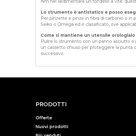
Nm nel sedimentare un fondello a vite: questo
Lo strumento è antistatico e posso ese
Per pinzette e pinze in fibra di carbonio o in p
Seiko o Omega ed è classificato, ove applicab
Come si mantiene un utensile orologiaio 
Pulire lo strumento con un panno asciutto e pr
un cassetto chiuso per proteggere la punta da 
successivo.
PRODOTTI
Offerte
Nuovi prodotti
Più venduti