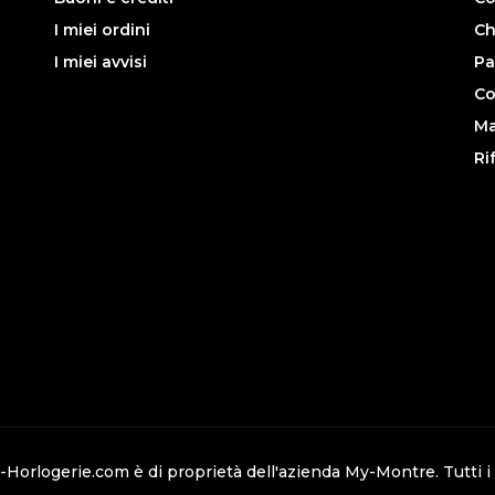
I miei ordini
Ch
I miei avvisi
Pa
Co
Ma
Ri
-Horlogerie.com è di proprietà dell'azienda
My-Montre
. Tutti i