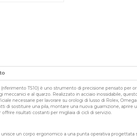
to
e (riferimento TS10) è uno strumento di precisione pensato per oro
meccanici e al quarzo. Realizzato in acciaio inossidabile, questo 
erficiale necessarie per lavorare su orologi di lusso di Rolex, Ome
tratti di sostituire una pila, montare una nuova guarnizione, aprire u
rire risultati costanti per migliaia di cicli di servizio.
ile unisce un corpo ergonomico a una punta operativa progettata