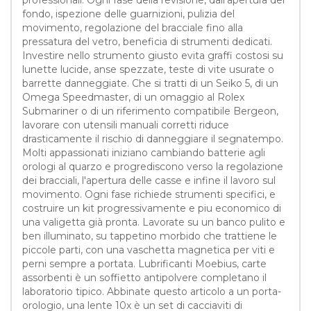
fondo, ispezione delle guarnizioni, pulizia del
movimento, regolazione del bracciale fino alla
pressatura del vetro, beneficia di strumenti dedicati.
Investire nello strumento giusto evita graffi costosi su
lunette lucide, anse spezzate, teste di vite usurate o
barrette danneggiate. Che si tratti di un Seiko 5, di un
Omega Speedmaster, di un omaggio al Rolex
Submariner o di un riferimento compatibile Bergeon,
lavorare con utensili manuali corretti riduce
drasticamente il rischio di danneggiare il segnatempo.
Molti appassionati iniziano cambiando batterie agli
orologi al quarzo e progrediscono verso la regolazione
dei bracciali, l'apertura delle casse e infine il lavoro sul
movimento. Ogni fase richiede strumenti specifici, e
costruire un kit progressivamente e piu economico di
una valigetta già pronta. Lavorate su un banco pulito e
ben illuminato, su tappetino morbido che trattiene le
piccole parti, con una vaschetta magnetica per viti e
perni sempre a portata. Lubrificanti Moebius, carte
assorbenti è un soffietto antipolvere completano il
laboratorio tipico. Abbinate questo articolo a un porta-
orologio, una lente 10x è un set di cacciaviti di