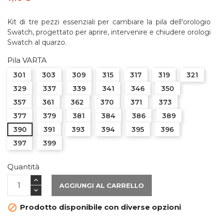
Kit di tre pezzi essenziali per cambiare la pila dell'orologio
Swatch, progettato per aprire, intervenire e chiudere orologi
Swatch al quarzo.
Pila VARTA
301
303
309
315
317
319
321
329
337
339
341
346
350
357
361
362
370
371
373
377
379
381
384
386
389
390
391
393
394
395
396
397
399
Quantità
AGGIUNGI AL CARRELLO
Prodotto disponibile con diverse opzioni
