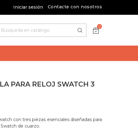
Contacte con nosotros
Iniciar sesión
0
ILA PARA RELOJ SWATCH 3
Swatch con tres piezas esenciales diseñadas para
es Swatch de cuarzo.