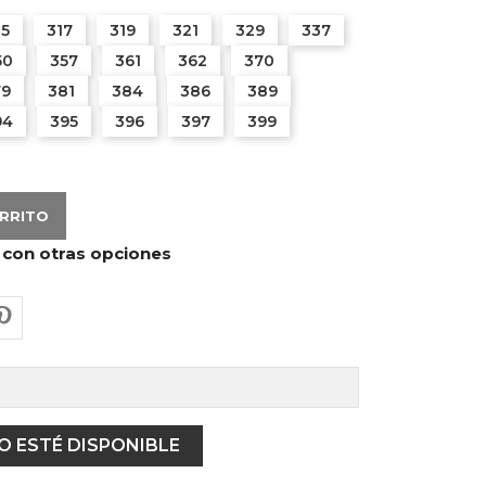
15
317
319
321
329
337
50
357
361
362
370
79
381
384
386
389
94
395
396
397
399
ARRITO
 con otras opciones
 ESTÉ DISPONIBLE