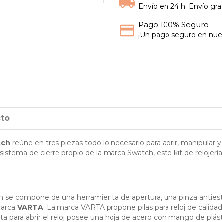
Envío en 24 h. Envío grat
Pago 100% Seguro
¡Un pago seguro en nues
cto
tch
reúne en tres piezas todo lo necesario para abrir, manipular y 
sistema de cierre propio de la marca Swatch, este kit de relojer
ch se compone de una herramienta de apertura, una pinza antiestáti
 marca
VARTA
. La marca VARTA propone pilas para reloj de calida
ta para abrir el reloj posee una hoja de acero con mango de plás