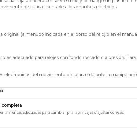
rar: la hoja de acero conserva su filo y el mango de plástico ofr
ovimiento de cuarzo, sensible a los impulsos eléctricos.
la original (a menudo indicada en el dorso del reloj o en el manu
o es adecuado para relojes con fondo roscado o a presión. Para o
tes electrónicos del movimiento de cuarzo durante la manipulació
to
ía completa
erramientas adecuadas para cambiar pila, abrir cajas o ajustar correas.