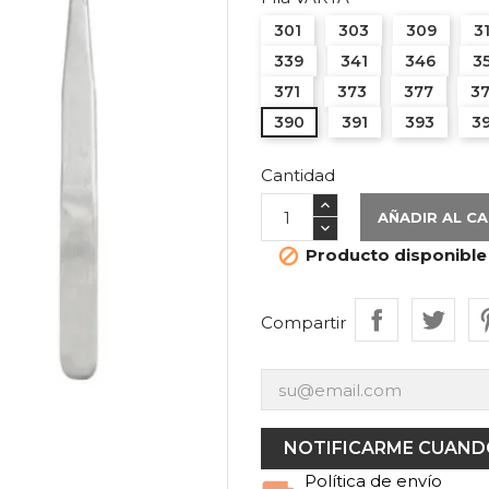
301
303
309
3
339
341
346
3
371
373
377
3
390
391
393
3
Cantidad
AÑADIR AL C
Producto disponible

Compartir
NOTIFICARME CUANDO
Política de envío