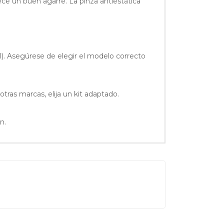
ece un buen agarre. La pinza antiestática
al). Asegúrese de elegir el modelo correcto
tras marcas, elija un kit adaptado.
n.