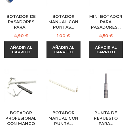
BOTADOR DE
BOTADOR
MINI BOTADOR
PASADORES
MANUAL CON
PARA
PARA...
PUNTAS...
PASADORES...
Precio
Precio
Precio
4,90 €
1,00 €
4,50 €
AÑADIR AL
AÑADIR AL
AÑADIR AL
CARRITO
CARRITO
CARRITO
BOTADOR
BOTADOR
PUNTA DE
PROFESIONAL
MANUAL CON
REPUESTO
CON MANGO
PUNTA...
PARA...