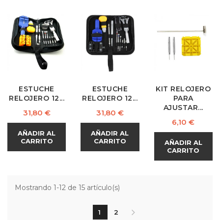
ESTUCHE
ESTUCHE
KIT RELOJERO
RELOJERO 12...
RELOJERO 12...
PARA
AJUSTAR...
Precio
Precio
31,80 €
31,80 €
Precio
6,10 €
AÑADIR AL
AÑADIR AL
CARRITO
CARRITO
AÑADIR AL
CARRITO
Mostrando 1-12 de 15 artículo(s)
1
2