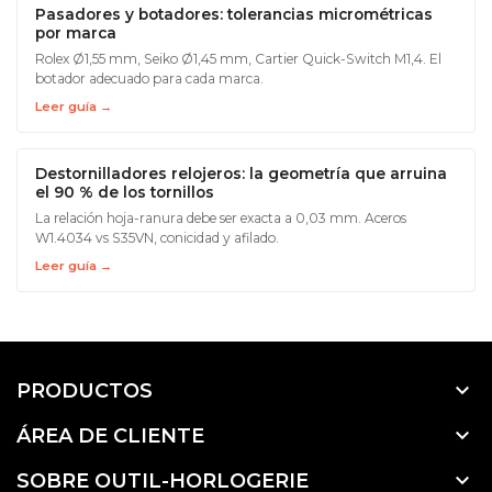
Pasadores y botadores: tolerancias micrométricas
por marca
Rolex Ø1,55 mm, Seiko Ø1,45 mm, Cartier Quick-Switch M1,4. El
botador adecuado para cada marca.
Leer guía →
Destornilladores relojeros: la geometría que arruina
el 90 % de los tornillos
La relación hoja-ranura debe ser exacta a 0,03 mm. Aceros
W1.4034 vs S35VN, conicidad y afilado.
Leer guía →

PRODUCTOS

ÁREA DE CLIENTE

SOBRE OUTIL-HORLOGERIE