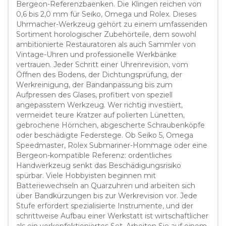
Bergeon-Referenzbaenken. Die Klingen reichen von
0,6 bis 2,0 mm für Seiko, Omega und Rolex. Dieses
Uhrmacher-Werkzeug gehört zu einem umfassenden
Sortiment horologischer Zubehörteile, dem sowohl
ambitionierte Restauratoren als auch Sammler von
Vintage-Uhren und professionelle Werkbänke
vertrauen. Jeder Schritt einer Uhrenrevision, vom
Öffnen des Bodens, der Dichtungsprüfung, der
Werkreinigung, der Bandanpassung bis zum
Aufpressen des Glases, profitiert von speziell
angepasstem Werkzeug. Wer richtig investiert,
vermeidet teure Kratzer auf polierten Lünetten,
gebrochene Hörnchen, abgescherte Schraubenköpfe
oder beschädigte Federstege. Ob Seiko 5, Omega
Speedmaster, Rolex Submariner-Hommage oder eine
Bergeon-kompatible Referenz: ordentliches
Handwerkzeug senkt das Beschädigungsrisiko
spürbar. Viele Hobbyisten beginnen mit
Batteriewechseln an Quarzuhren und arbeiten sich
über Bandkürzungen bis zur Werkrevision vor. Jede
Stufe erfordert spezialisierte Instrumente, und der
schrittweise Aufbau einer Werkstatt ist wirtschaftlicher
als ein vorkonfektioniertes Set. Arbeiten Sie auf einem