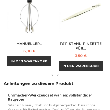
MANUELLER...
TS11 STAHL-PINZETTE
FÜR...
Preis
6,90 €
Preis
3,50 €
IN DEN WARENKORB
IN DEN WARENKORB
Anleitungen zu diesem Produkt
Uhrmacher-Werkzeugset wählen: vollständiger
Ratgeber
Sets nach Niveau, Inhalt und Budget vergleichen. Das richtige
Werkzeug für Batteriewechsel, Gehäuse öffnen oder Bandwechsel.