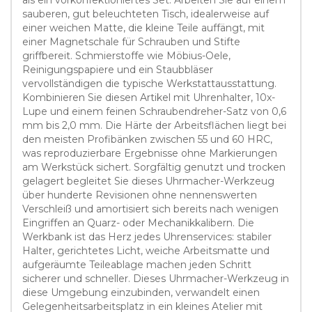
sauberen, gut beleuchteten Tisch, idealerweise auf
einer weichen Matte, die kleine Teile auffängt, mit
einer Magnetschale für Schrauben und Stifte
griffbereit. Schmierstoffe wie Möbius-Oele,
Reinigungspapiere und ein Staubbläser
vervollständigen die typische Werkstattausstattung.
Kombinieren Sie diesen Artikel mit Uhrenhalter, 10x-
Lupe und einem feinen Schraubendreher-Satz von 0,6
mm bis 2,0 mm. Die Härte der Arbeitsflächen liegt bei
den meisten Profibänken zwischen 55 und 60 HRC,
was reproduzierbare Ergebnisse ohne Markierungen
am Werkstück sichert. Sorgfältig genutzt und trocken
gelagert begleitet Sie dieses Uhrmacher-Werkzeug
über hunderte Revisionen ohne nennenswerten
Verschleiß und amortisiert sich bereits nach wenigen
Eingriffen an Quarz- oder Mechanikkalibern. Die
Werkbank ist das Herz jedes Uhrenservices: stabiler
Halter, gerichtetes Licht, weiche Arbeitsmatte und
aufgeräumte Teileablage machen jeden Schritt
sicherer und schneller. Dieses Uhrmacher-Werkzeug in
diese Umgebung einzubinden, verwandelt einen
Gelegenheitsarbeitsplatz in ein kleines Atelier mit