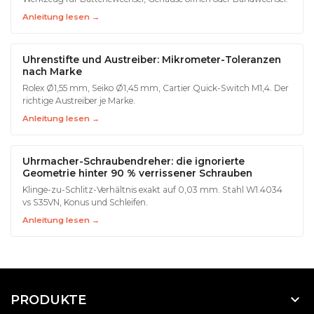
Anleitung lesen →
Uhrenstifte und Austreiber: Mikrometer-Toleranzen
nach Marke
Rolex Ø1,55 mm, Seiko Ø1,45 mm, Cartier Quick-Switch M1,4. Der
richtige Austreiber je Marke.
Anleitung lesen →
Uhrmacher-Schraubendreher: die ignorierte
Geometrie hinter 90 % verrissener Schrauben
Klinge-zu-Schlitz-Verhältnis exakt auf 0,03 mm. Stahl W1.4034
vs S35VN, Konus und Schleifen.
Anleitung lesen →

PRODUKTE