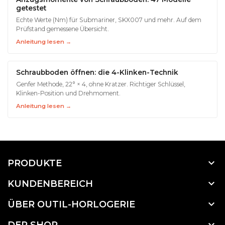
getestet
Echte Werte (Nm) für Submariner, SKX007 und mehr. Auf dem
Prüfstand gemessene Übersicht.
Anleitung lesen →
Schraubboden öffnen: die 4-Klinken-Technik
Genfer Methode, 22° × 4, ohne Kratzer. Richtiger Schlüssel,
Klinken-Position und Drehmoment.
Anleitung lesen →

PRODUKTE

KUNDENBEREICH

ÜBER OUTIL-HORLOGERIE

DER SHOP