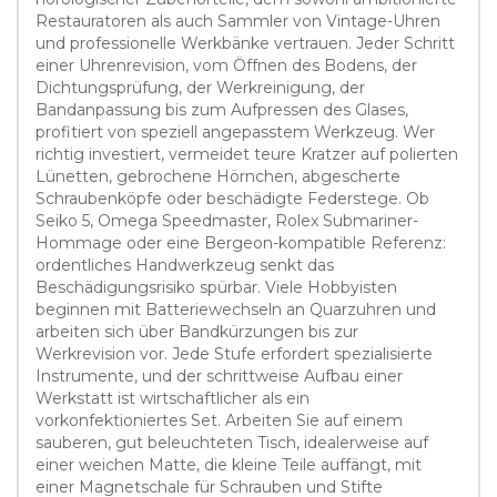
Restauratoren als auch Sammler von Vintage-Uhren
und professionelle Werkbänke vertrauen. Jeder Schritt
einer Uhrenrevision, vom Öffnen des Bodens, der
Dichtungsprüfung, der Werkreinigung, der
Bandanpassung bis zum Aufpressen des Glases,
profitiert von speziell angepasstem Werkzeug. Wer
richtig investiert, vermeidet teure Kratzer auf polierten
Lünetten, gebrochene Hörnchen, abgescherte
Schraubenköpfe oder beschädigte Federstege. Ob
Seiko 5, Omega Speedmaster, Rolex Submariner-
Hommage oder eine Bergeon-kompatible Referenz:
ordentliches Handwerkzeug senkt das
Beschädigungsrisiko spürbar. Viele Hobbyisten
beginnen mit Batteriewechseln an Quarzuhren und
arbeiten sich über Bandkürzungen bis zur
Werkrevision vor. Jede Stufe erfordert spezialisierte
Instrumente, und der schrittweise Aufbau einer
Werkstatt ist wirtschaftlicher als ein
vorkonfektioniertes Set. Arbeiten Sie auf einem
sauberen, gut beleuchteten Tisch, idealerweise auf
einer weichen Matte, die kleine Teile auffängt, mit
einer Magnetschale für Schrauben und Stifte