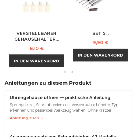
VERSTELLBARER
SET 5...
GEHÄUSEHALTER...
Preis
9,90 €
Preis
8,10 €
IN DEN WARENKORB
IN DEN WARENKORB
Anleitungen zu diesem Produkt
Uhrengehäuse öffnen — praktische Anleitung
Sprungdeckel, Schraubboden oder verschraubte Lünette: Typ
erkennen und passendes Werkzeug wählen. Ohne Kratzer.
Anleitung lesen →
Anzugsmomente von Schraubböden: 47 Modelle