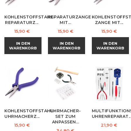
KOHLENSTOFFSTAHL-
REPARATURZANGE
KOHLENSTOFFST
REPARATURZ...
MIT...
ZANGE MIT...
Preis
Preis
Preis
15,90 €
15,90 €
15,90 €
IN DEN
IN DEN
IN DEN
WARENKORB
WARENKORB
WARENKORB
KOHLENSTOFFSTAHL-
UHRMACHER-
MULTIFUNKTION
UHRMACHERZ...
SET ZUM
UHRENREPARAT..
ANPASSEN...
Preis
Preis
15,90 €
21,90 €
Preis
34,80 €