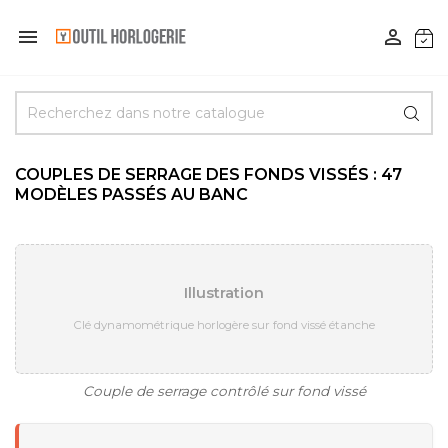


COUPLES DE SERRAGE DES FONDS VISSÉS : 47
MODÈLES PASSÉS AU BANC
Illustration
Clé dynamométrique horlogère sur fond vissé étanche
Couple de serrage contrôlé sur fond vissé