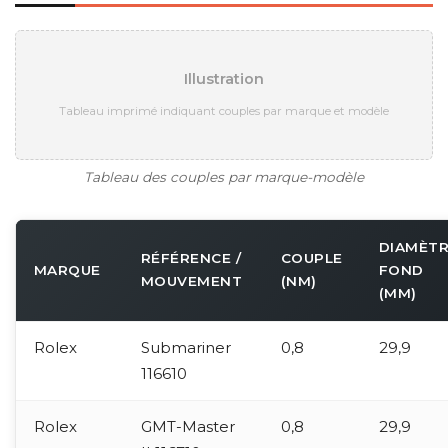
Illustration
Tableau imprimé indiquant couples par marque et modèle
Tableau des couples par marque-modèle
DIAMÈT
RÉFÉRENCE /
COUPLE
MARQUE
FOND
MOUVEMENT
(NM)
(MM)
Rolex
Submariner
0,8
29,9
116610
Rolex
GMT-Master
0,8
29,9