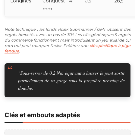
Longines
Conquest 41
0,5
28,5
mm
Note technique : les fonds Rolex Submariner / GMT utilisent des
ergots brevetés avec un pas de 30°. Les clés génériques 5-ergots
du commerce fonctionnent mais introduisent un jeu axial de 0,1
mm qui peut marquer l'acier. Préférez une
clé spécifique à pige
fendue
.
"Sous-serrer de 0,2 Nm équivaut à laisser le joint sortir
partiellement de sa gorge sous la première pression de
douche."
Clés et embouts adaptés