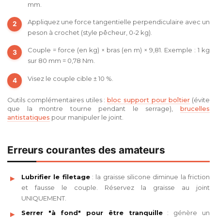
mm.
Appliquez une force tangentielle perpendiculaire avec un
peson à crochet (style pêcheur, 0-2 kg).
Couple = force (en kg) × bras (en m) × 9,81. Exemple : 1 kg
sur 80 mm = 0,78 Nm.
Visez le couple cible ± 10 %.
Outils complémentaires utiles :
bloc support pour boîtier
(évite
que la montre tourne pendant le serrage),
brucelles
antistatiques
pour manipuler le joint.
Erreurs courantes des amateurs
Lubrifier le filetage
: la graisse silicone diminue la friction
et fausse le couple. Réservez la graisse au joint
UNIQUEMENT.
Serrer "à fond" pour être tranquille
: génère un