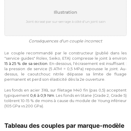
Illustration
Joint écrasé par sur-serrage à côté d'un joint sain
Conséquences d'un couple incorrect
Le couple recommandé par le constructeur (publié dans les
"service guides" Rolex, Seiko, ETA) compresse le joint à environ
15 à 25 % de sa section
. En-dessous, l'écrasement est insuffisant :
la pression de service (5 ATM = 0,5 MPa) repousse le joint. Au-
dessus, le caoutchouc nitrile dépasse sa limite de fluage
permanent et perd son élasticité dès la 2e ouverture.
Les fonds en acier 316L sur filetage M40 fin (pas 0,5) acceptent
typiquement
0,6 à 0,9 Nm
. Les fonds en titane (Grade 2, Grade 5)
tolèrent 10-15 % de moins à cause du module de Young inférieur
(105 GPa vs 200 GPa).
Tableau des couples par marque-modèle