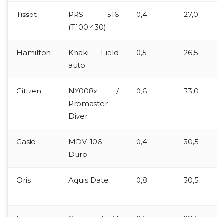
Tissot
PRS 516
0,4
27,0
(T100.430)
Hamilton
Khaki Field
0,5
26,5
auto
Citizen
NY008x /
0,6
33,0
Promaster
Diver
Casio
MDV-106
0,4
30,5
Duro
Oris
Aquis Date
0,8
30,5