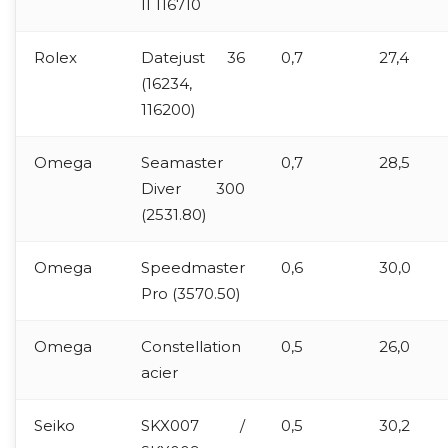
II 116710
Rolex
Datejust 36
0,7
27,4
(16234,
116200)
Omega
Seamaster
0,7
28,5
Diver 300
(2531.80)
Omega
Speedmaster
0,6
30,0
Pro (3570.50)
Omega
Constellation
0,5
26,0
acier
Seiko
SKX007 /
0,5
30,2