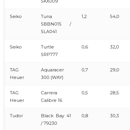
SKX009
Seiko
Tuna
1,2
54,0
SBBN015 /
SLA041
Seiko
Turtle
0,6
32,0
SRP777
TAG
Aquaracer
0,7
29,0
Heuer
300 (WAY)
TAG
Carrera
0,5
28,5
Heuer
Calibre 16
Tudor
Black Bay 41
0,8
30,3
/ 79230