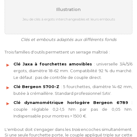
Illustration
Jeu de clés à ergots interchangeables et leurs embouts
Clés et embouts adaptés aux différents fonds
Trois familles d'outils permettent un serrage maîtrisé :
Clé Jaxa à fourchettes amovibles
: universelle 3/4/5/6
ergots, diamètre 18-62 mm. Compatibilité 92 % du marché.
Le défaut : pas de contrôle de couple direct.
Clé Bergeon 5700-Z
: 5 fourchettes, diamètre 14-62 mm,
butée à crémaillère. Standard professionnel SAV.
Clé dynamométrique horlogère Bergeon 6789
:
couple réglable 0,2-1,5 Nm par pas de 0,05 Nm.
Indispensable pour montres > 1500 €.
L'embout doit s'engager dans les
trois
encoches simultanément.
Si une seule fourchette porte, le couple appliqué triple sur cette