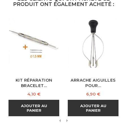
PRODUIT ONT ÉGALEMENT ACHETÉ :
KIT RÉPARATION
ARRACHE AIGUILLES
BRACELET...
POUR...
Prix
Prix
4,10 €
6,90 €
AJOUTER AU
AJOUTER AU
PANIER
PANIER