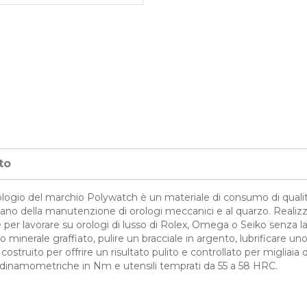
to
orologio del marchio Polywatch è un materiale di consumo di quali
pano della manutenzione di orologi meccanici e al quarzo. Realizzat
ie per lavorare su orologi di lusso di Rolex, Omega o Seiko senza las
 vetro minerale graffiato, pulire un bracciale in argento, lubrifica
costruito per offrire un risultato pulito e controllato per migliaia d
avi dinamometriche in Nm e utensili temprati da 55 a 58 HRC.