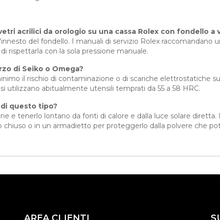
tri acrilici da orologio su una cassa Rolex con fondello a 
all'innesto del fondello. I manuali di servizio Rolex raccomandano
di rispettarla con la sola pressione manuale.
arzo di Seiko o Omega?
nimo il rischio di contaminazione o di scariche elettrostatiche 
 si utilizzano abitualmente utensili temprati da 55 a 58 HRC.
di questo tipo?
 e tenerlo lontano da fonti di calore e dalla luce solare diretta. E
to chiuso o in un armadietto per proteggerlo dalla polvere che pot
AREA CLIENTI
S