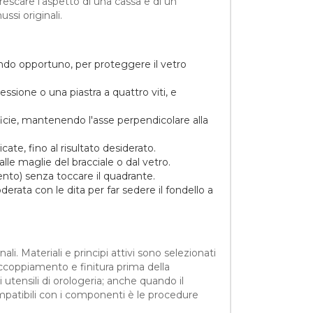
rescare l'aspetto di una cassa e di un
ssi originali.
ando opportuno, per proteggere il vetro
ressione o una piastra a quattro viti, e
ficie, mantenendo l'asse perpendicolare alla
te, fino al risultato desiderato.
lle maglie del bracciale o dal vetro.
mento) senza toccare il quadrante.
derata con le dita per far sedere il fondello a
ali. Materiali e principi attivi sono selezionati
 accoppiamento e finitura prima della
utensili di orologeria; anche quando il
mpatibili con i componenti è le procedure