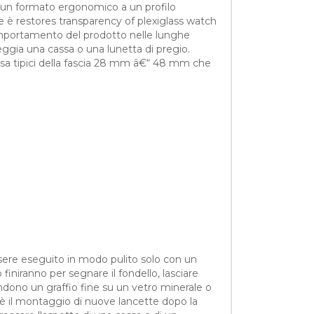
è un formato ergonomico a un profilo
e è restores transparency of plexiglass watch
 comportamento del prodotto nelle lunghe
eggia una cassa o una lunetta di pregio.
assa tipici della fascia 28 mm â€“ 48 mm che
essere eseguito in modo pulito solo con un
iniranno per segnare il fondello, lasciare
endono un graffio fine su un vetro minerale o
 è il montaggio di nuove lancette dopo la