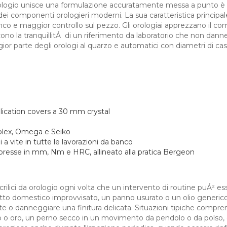
 orologio unisce una formulazione accuratamente messa a punto 
ei componenti orologieri moderni. La sua caratteristica principal
l banco e maggior controllo sul pezzo. Gli orologiai apprezzano il
cono la tranquillitÁ di un riferimento da laboratorio che non dann
ggior parte degli orologi al quarzo e automatici con diametri di c
plication covers a 30 mm crystal
Rolex, Omega e Seiko
 a vite in tutte le lavorazioni da banco
espresse in mm, Nm e HRC, allineato alla pratica Bergeon
crilici da orologio ogni volta che un intervento di routine puÁ² 
tto domestico improvvisato, un panno usurato o un olio generico f
vite o danneggiare una finitura delicata. Situazioni tipiche compr
nto o oro, un perno secco in un movimento da pendolo o da polso,