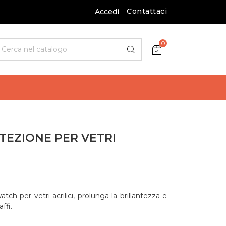
Contattaci
Accedi
0
EZIONE PER VETRI
ch per vetri acrilici, prolunga la brillantezza e
ffi.