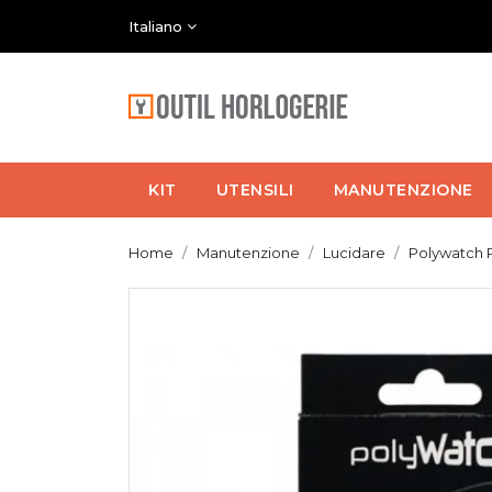
Italiano
KIT
UTENSILI
MANUTENZIONE
Home
Manutenzione
Lucidare
Polywatch P