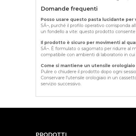
Domande frequenti
Posso usare questo pasta lucidante per ve
SÁ¬, purché il profilo operativo corrisponda 
un fondello a vite: questo prodotto consente 
Il prodotto è sicuro per movimenti al qu
SÁ¬. È formulato o sagomato per ridurre al mi
compatibile con ambienti di laboratorio in cui
Come si mantiene un utensile orologiaio 
Pulire o chiudere il prodotto dopo ogni sessione
Conservare l'utensile orologiaio in un casset
servizio successivo.
PRODOTTI