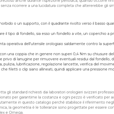
è prezioso anche durante l'ispezione periodica, quando occorre rinf
, senza ricorrere a una lucidatura completa che altererebbe gli smu
morbido o un supporto, con il quadrante rivolto verso il basso qu
are il tipo di fondello, sia esso un fondello a vite, un coperchio a p
unta operativa dell'utensile orologiaio saldamente contro la super
 con una coppia che in genere non superi 0,4 Nm su chiusure delica
e privo di lanugine per rimuovere eventuali residui dal fondello, da
a, pulizia, lubrificazione, regolazione lancette, verifica del movi
che filetti o clip siano allineati, quindi applicare una pressione mo
ta gli standard richiesti dai laboratori orologieri svizzeri profession
ispezionato per garantirne la costanza e ogni pezzo è verificato per
tamente in questo catalogo perché stabilisce il riferimento negli 
mica, la geometria è le tolleranze sono progettate per essere co
Rolex e Omega.