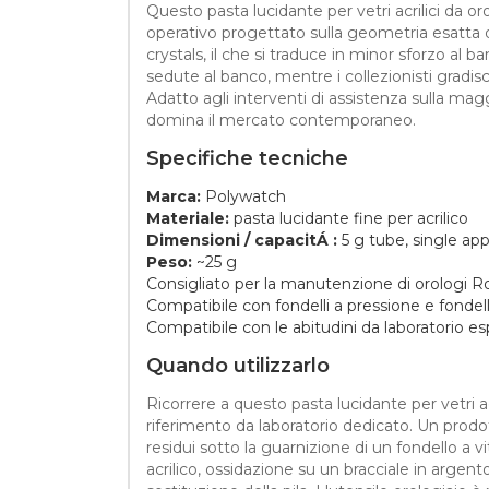
Questo pasta lucidante per vetri acrilici da
operativo progettato sulla geometria esatta d
crystals, il che si traduce in minor sforzo a
sedute al banco, mentre i collezionisti gradis
Adatto agli interventi di assistenza sulla ma
domina il mercato contemporaneo.
Specifiche tecniche
Marca:
Polywatch
Materiale:
pasta lucidante fine per acrilico
Dimensioni / capacitÁ :
5 g tube, single ap
Peso:
~25 g
Consigliato per la manutenzione di orologi 
Compatibile con fondelli a pressione e fondelli
Compatibile con le abitudini da laboratorio 
Quando utilizzarlo
Ricorrere a questo pasta lucidante per vetri a
riferimento da laboratorio dedicato. Un prodo
residui sotto la guarnizione di un fondello a 
acrilico, ossidazione su un bracciale in arge