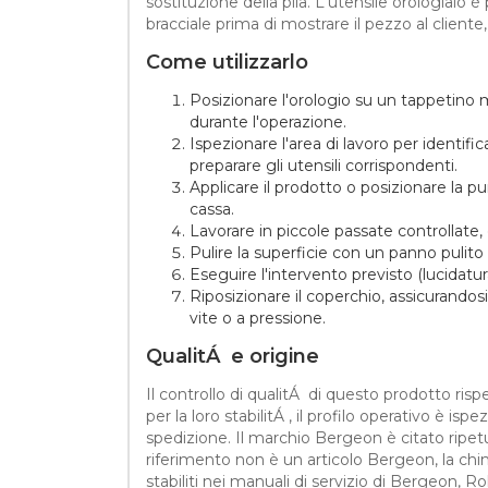
sostituzione della pila. L'utensile orologiaio 
bracciale prima di mostrare il pezzo al cliente
Come utilizzarlo
Posizionare l'orologio su un tappetino 
durante l'operazione.
Ispezionare l'area di lavoro per identific
preparare gli utensili corrispondenti.
Applicare il prodotto o posizionare la p
cassa.
Lavorare in piccole passate controllate,
Pulire la superficie con un panno pulito 
Eseguire l'intervento previsto (lucidatur
Riposizionare il coperchio, assicurandosi 
vite o a pressione.
QualitÁ e origine
Il controllo di qualitÁ di questo prodotto rispet
per la loro stabilitÁ , il profilo operativo è 
spedizione. Il marchio Bergeon è citato ripetu
riferimento non è un articolo Bergeon, la chi
stabiliti nei manuali di servizio di Bergeon, 