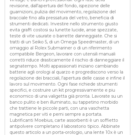
revisione, dall'apertura del fondo, ispezione delle
guarnizioni, pulizia del movimento, regolazione del
bracciale fino alla pressatura del vetro, beneficia di
strumenti dedicati. Investire nello strumento giusto
evita graffi costosi su lunette lucide, anse spezzate,
teste di vite usurate o barrette danneggiate. Che si
tratti di un Seiko 5, di un Omega Speedmaster, di un
omaggio al Rolex Submariner o di un riferimento
compatibile Bergeon, lavorare con utensili manuali
corretti riduce drasticamente il rischio di danneggiare il
segnatempo. Molti appassionati iniziano cambiando
batterie agli orologi al quarzo e progrediscono verso la
regolazione dei bracciali, l'apertura delle casse e infine il
lavoro sul movimento. Ogni fase richiede strumenti
specifici, e costruire un kit progressivamente e piu
economico di una valigetta già pronta. Lavorate su un
banco pulito e ben illuminato, su tappetino morbido
che trattiene le piccole parti, con una vaschetta
magnetica per viti e perni sempre a portata.
Lubrificanti Moebius, carte assorbenti è un soffietto
antipolvere completano il laboratorio tipico. Abbinate
questo articolo a un porta-orologio, una lente 10x è un