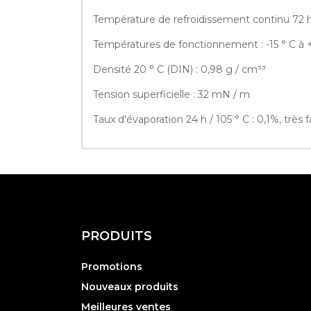
Température de refroidissement continu 72 he
Températures de fonctionnement : -15 ° C à 
Densité 20 ° C (DIN) : 0,98 g / cm³³
Tension superficielle : 32 mN / m
Taux d'évaporation 24 h / 105 ° C : 0,1%, très f
PRODUITS
Promotions
Nouveaux produits
Meilleures ventes