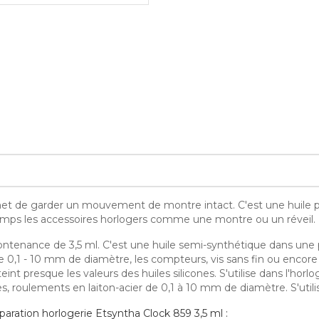
rmet de garder un mouvement de montre intact. C'est une huile
temps les accessoires horlogers comme une montre ou un réveil.
tenance de 3,5 ml. C'est une huile semi-synthétique dans une petit
de 0,1 - 10 mm de diamètre, les compteurs, vis sans fin ou encore 
int presque les valeurs des huiles silicones. S'utilise dans l'horlog
 roulements en laiton-acier de 0,1 à 10 mm de diamètre. S'utilise 
éparation horlogerie Etsyntha Clock 859 3,5 ml :