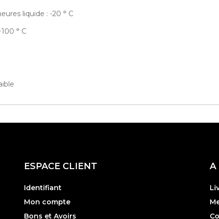
ures liquide : -20 ° C
+100 ° C
aible
ESPACE CLIENT
A
Identifiant
Li
Mon compte
Me
Bons et Avoirs
Co