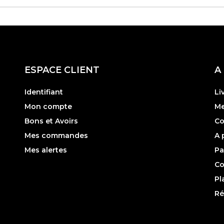
ESPACE CLIENT
A
Identifiant
Li
Mon compte
Me
Bons et Avoirs
Co
Mes commandes
A 
Mes alertes
Pa
Co
Pl
Ré