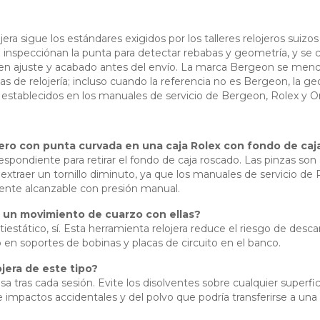
jera sigue los estándares exigidos por los talleres relojeros suizo
e inspecciónan la punta para detectar rebabas y geometría, y se ca
ca en ajuste y acabado antes del envío. La marca Bergeon se me
s de relojería; incluso cuando la referencia no es Bergeon, la geo
 establecidos en los manuales de servicio de Bergeon, Rolex y 
cero con punta curvada en una caja Rolex con fondo de caj
espondiente para retirar el fondo de caja roscado. Las pinzas son
 extraer un tornillo diminuto, ya que los manuales de servicio de
ente alcanzable con presión manual.
a un movimiento de cuarzo con ellas?
iestático, sí. Esta herramienta relojera reduce el riesgo de des
en soportes de bobinas y placas de circuito en el banco.
jera de este tipo?
a tras cada sesión. Evite los disolventes sobre cualquier superfic
 impactos accidentales y del polvo que podría transferirse a una c