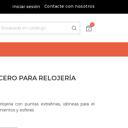
Contacte con nosotros
Iniciar sesión
0
ACERO PARA RELOJERÍA
lojería con puntas extrafinas, idóneas para el
ientos y esferas.