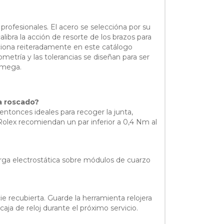
s profesionales. El acero se seleccióna por su
libra la acción de resorte de los brazos para
nciona reiteradamente en este catálogo
metría y las tolerancias se diseñan para ser
Omega.
a roscado?
 entonces ideales para recoger la junta,
 Rolex recomiendan un par inferior a 0,4 Nm al
carga electrostática sobre módulos de cuarzo
ie recubierta. Guarde la herramienta relojera
aja de reloj durante el próximo servicio.