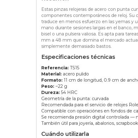
Estas pinzas relojeras de acero con punta c
componentes contemporáneos de reloj. Su carac
traduce en menos esfuerzo en las yemas y un 
mano durante sesiones largas en el banco, mie
bisel o una pulsera valiosa. Es apta para tare
mm a 48 mm que domina el mercado actual, as
simplemente demasiado bastos.
Especificaciones técnicas
Referencia:
TS15
Material:
acero pulido
Formato:
11 cm de longitud, 0.9 cm de anch
Peso:
~22 g
Dureza:
54 HRC
Geometría de la punta: curvada
Recomendada para el servicio de relojes Rol
Compatible con operaciónes en fondos de caj
Se recomienda presión digital controlada — 
También útil para joyería, abalorios, scrapbo
Cuándo utilizarla