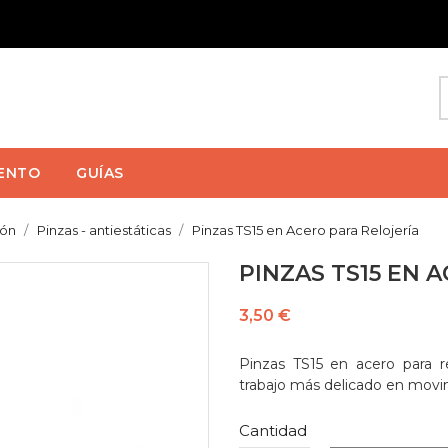
ENTO
GUÍAS
ión
Pinzas - antiestáticas
Pinzas TS15 en Acero para Relojería
PINZAS TS15 EN 
3,50 €
Pinzas TS15 en acero para re
trabajo más delicado en movim
Cantidad