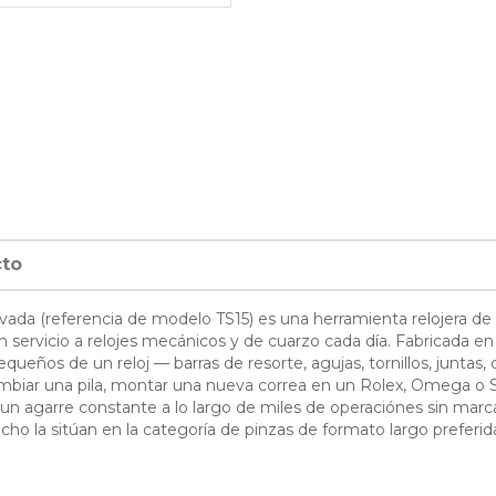
cto
vada (referencia de modelo TS15) es una herramienta relojera de 
n servicio a relojes mecánicos y de cuarzo cada día. Fabricada e
eños de un reloj — barras de resorte, agujas, tornillos, juntas,
 cambiar una pila, montar una nueva correa en un Rolex, Omega o 
un agarre constante a lo largo de miles de operaciónes sin marcar e
o la sitúan en la categoría de pinzas de formato largo preferida