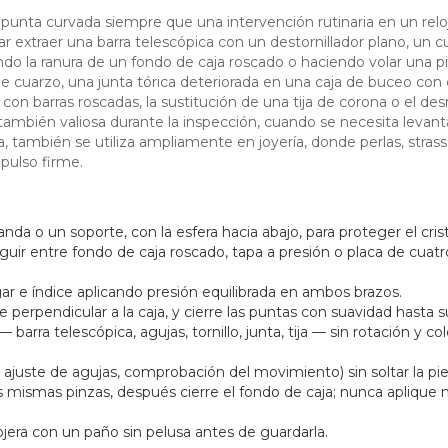
 punta curvada siempre que una intervención rutinaria en un relo
 extraer una barra telescópica con un destornillador plano, un c
o la ranura de un fondo de caja roscado o haciendo volar una pi
j de cuarzo, una junta tórica deteriorada en una caja de buceo c
 con barras roscadas, la sustitución de una tija de corona o el
 también valiosa durante la inspección, cuando se necesita levant
ería, también se utiliza ampliamente en joyería, donde perlas, str
pulso firme.
anda o un soporte, con la esfera hacia abajo, para proteger el cris
guir entre fondo de caja roscado, tapa a presión o placa de cuatro
gar e índice aplicando presión equilibrada en ambos brazos.
erpendicular a la caja, y cierre las puntas con suavidad hasta su
arra telescópica, agujas, tornillo, junta, tija — sin rotación y c
a, ajuste de agujas, comprobación del movimiento) sin soltar la pie
 mismas pinzas, después cierre el fondo de caja; nunca aplique
ojera con un paño sin pelusa antes de guardarla.