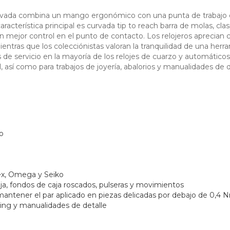
urvada combina un mango ergonómico con una punta de trabajo d
terística principal es curvada tip to reach barra de molas, clas
mejor control en el punto de contacto. Los relojeros aprecian có
ntras que los colecciónistas valoran la tranquilidad de una herra
as de servicio en la mayoría de los relojes de cuarzo y automático
í como para trabajos de joyería, abalorios y manualidades de d
o
ex, Omega y Seiko
a, fondos de caja roscados, pulseras y movimientos
mantener el par aplicado en piezas delicadas por debajo de 0,4 
oking y manualidades de detalle