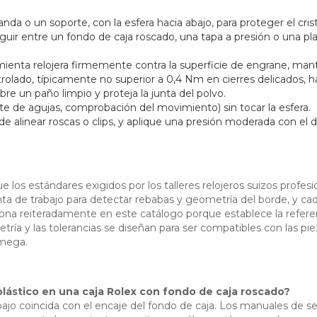
anda o un soporte, con la esfera hacia abajo, para proteger el cris
guir entre un fondo de caja roscado, una tapa a presión o una placa
mienta relojera firmemente contra la superficie de engrane, mante
rolado, típicamente no superior a 0,4 Nm en cierres delicados, ha
bre un paño limpio y proteja la junta del polvo.
juste de agujas, comprobación del movimiento) sin tocar la esfera.
de alinear roscas o clips, y aplique una presión moderada con el 
e los estándares exigidos por los talleres relojeros suizos profes
nta de trabajo para detectar rebabas y geometría del borde, y ca
a reiteradamente en este catálogo porque establece la referenc
ría y las tolerancias se diseñan para ser compatibles con las pi
Omega.
plástico en una caja Rolex con fondo de caja roscado?
ajo coincida con el encaje del fondo de caja. Los manuales de se