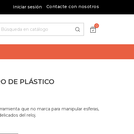
Contacte con nosotros
Iniciar sesión
0
RO DE PLÁSTICO
herramienta que no marca para manipular esferas,
licados del reloj.