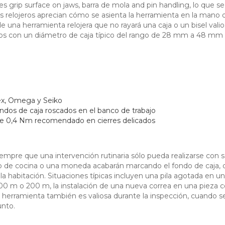
l es grip surface on jaws, barra de mola and pin handling, lo qu
s relojeros aprecian cómo se asienta la herramienta en la mano d
de una herramienta relojera que no rayará una caja o un bisel valio
cos con un diámetro de caja típico del rango de 28 mm a 48 mm
ex, Omega y Seiko
ndos de caja roscados en el banco de trabajo
de 0,4 Nm recomendado en cierres delicados
o siempre que una intervención rutinaria sólo pueda realizarse c
illo de cocina o una moneda acabarán marcando el fondo de caja, 
a habitación. Situaciones típicas incluyen una pila agotada en un 
0 m o 200 m, la instalación de una nueva correa en una pieza c
 herramienta también es valiosa durante la inspección, cuando s
unto.