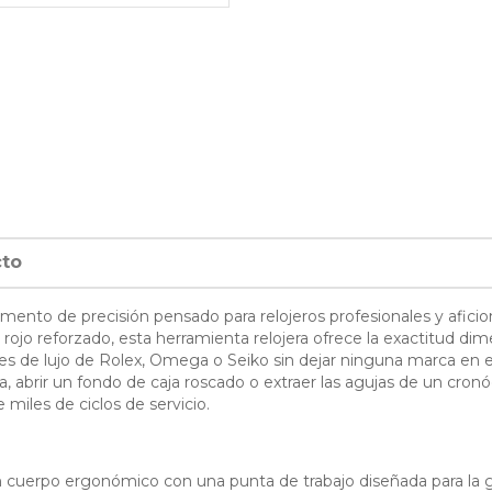
cto
trumento de precisión pensado para relojeros profesionales y afici
ojo reforzado, esta herramienta relojera ofrece la exactitud dime
jes de lujo de Rolex, Omega o Seiko sin dejar ninguna marca en el f
, abrir un fondo de caja roscado o extraer las agujas de un cronó
 miles de ciclos de servicio.
 un cuerpo ergonómico con una punta de trabajo diseñada para l