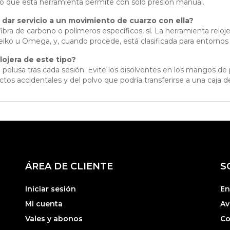
lo que esta herramienta permite con sólo presión manual.
 dar servicio a un movimiento de cuarzo con ella?
fibra de carbono o polímeros específicos, sí. La herramienta relo
iko u Omega, y, cuando procede, está clasificada para entornos d
ojera de este tipo?
pelusa tras cada sesión. Evite los disolventes en los mangos de p
os accidentales y del polvo que podría transferirse a una caja de
ÁREA DE CLIENTE
S
Iniciar sesión
En
Mi cuenta
Av
Vales y abonos
Co