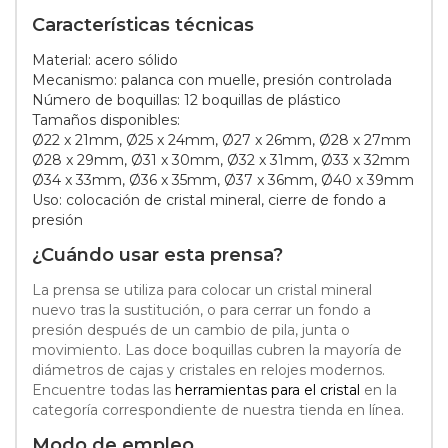
Características técnicas
Material: acero sólido
Mecanismo: palanca con muelle, presión controlada
Número de boquillas: 12 boquillas de plástico
Tamaños disponibles:
Ø22 x 21mm, Ø25 x 24mm, Ø27 x 26mm, Ø28 x 27mm
Ø28 x 29mm, Ø31 x 30mm, Ø32 x 31mm, Ø33 x 32mm
Ø34 x 33mm, Ø36 x 35mm, Ø37 x 36mm, Ø40 x 39mm
Uso: colocación de cristal mineral, cierre de fondo a
presión
¿Cuándo usar esta prensa?
La prensa se utiliza para colocar un cristal mineral
nuevo tras la sustitución, o para cerrar un fondo a
presión después de un cambio de pila, junta o
movimiento. Las doce boquillas cubren la mayoría de
diámetros de cajas y cristales en relojes modernos.
Encuentre todas las
herramientas para el cristal
en la
categoría correspondiente de nuestra tienda en línea.
Modo de empleo