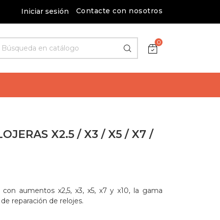
Contacte con nosotros
Iniciar sesión
0
JERAS X2.5 / X3 / X5 / X7 /
s con aumentos x2,5, x3, x5, x7 y x10, la gama
de reparación de relojes.