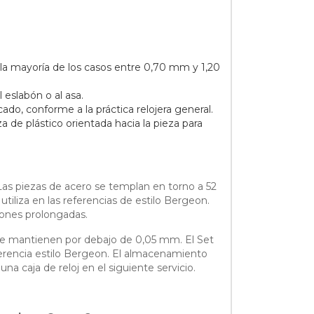
n la mayoría de los casos entre 0,70 mm y 1,20
 eslabón o al asa.
do, conforme a la práctica relojera general.
a de plástico orientada hacia la pieza para
. Las piezas de acero se templan en torno a 52
iliza en las referencias de estilo Bergeon.
iones prolongadas.
o se mantienen por debajo de 0,05 mm. El Set
 referencia estilo Bergeon. El almacenamiento
a caja de reloj en el siguiente servicio.