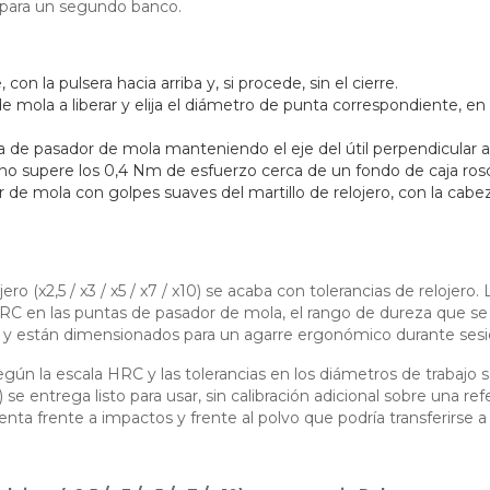
 para un segundo banco.
con la pulsera hacia arriba y, si procede, sin el cierre.
e mola a liberar y elija el diámetro de punta correspondiente, e
a de pasador de mola manteniendo el eje del útil perpendicular al
 no supere los 0,4 Nm de esfuerzo cerca de un fondo de caja rosca
 de mola con golpes suaves del martillo de relojero, con la cabez
o (x2,5 / x3 / x5 / x7 / x10) se acaba con tolerancias de relojero
C en las puntas de pasador de mola, el rango de dureza que se ut
as y están dimensionados para un agarre ergonómico durante ses
según la escala HRC y las tolerancias en los diámetros de trabaj
10) se entrega listo para usar, sin calibración adicional sobre una
a frente a impactos y frente al polvo que podría transferirse a un