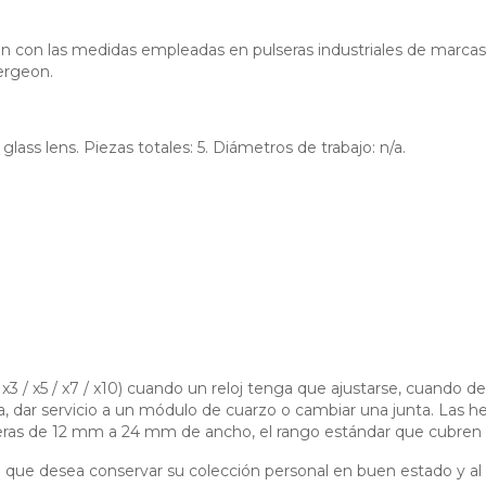
en con las medidas empleadas en pulseras industriales de marca
Bergeon.
 glass lens. Piezas totales: 5. Diámetros de trabajo: n/a.
 / x3 / x5 / x7 / x10) cuando un reloj tenga que ajustarse, cuando
la, dar servicio a un módulo de cuarzo o cambiar una junta. Las 
ras de 12 mm a 24 mm de ancho, el rango estándar que cubren
jería que desea conservar su colección personal en buen estado y al