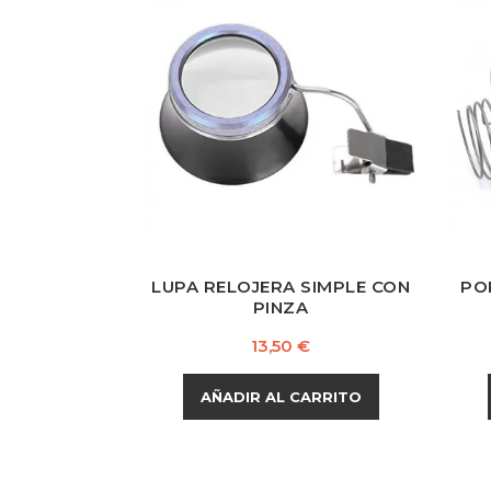
LUPA RELOJERA SIMPLE CON
PO
PINZA
Precio
13,50 €
AÑADIR AL CARRITO