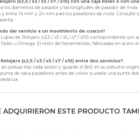
ojero (x2,5 / x3 / x5 / x7 / x10) con una caja Rolex o con 
a los diámetros de pasador y las longitudes de pasador de mola 
 y entre 14 mm y 24 mm para los pasadores de mola. Consulte s
rantía.
uedo dar servicio a un movimiento de cuarzo?
5 Lupas de Relojero (x2,5 / x3 / x5 / x7 / x10) correspondiente son 
eiko u Omega. El resto de herramientas, fabricadas en acero inox
ojero (x2,5 / x3 / x5 / x7 / x10) entre dos servicios?
n pelusa tras cada sesión y guarde el {kit} en su estuche origina
punta de saca pasadores antes de volver a usarla: una punta dob
lerancia.
E ADQUIRIERON ESTE PRODUCTO TA