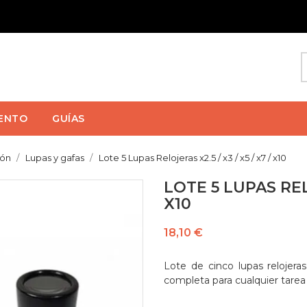
ENTO
GUÍAS
ión
Lupas y gafas
Lote 5 Lupas Relojeras x2.5 / x3 / x5 / x7 / x10
LOTE 5 LUPAS RELO
X10
18,10 €
Lote de cinco lupas relojera
completa para cualquier tarea 